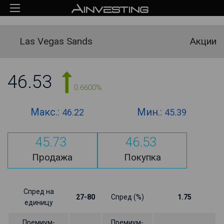
Las Vegas Sands
Акции
46.53
0.6600%
Макс.:
Мин.:
46.22
45.39
45.73
46.53
Продажа
Покупка
Спред на
27-80
Спред (%)
1.75
единицу
Премиум-
Премиум-