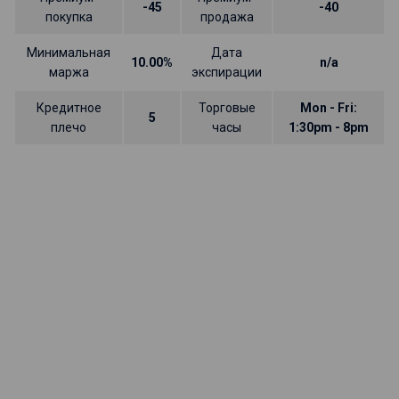
-45
-40
покупка
продажа
Минимальная
Дата
10.00%
n/a
маржа
экспирации
Кредитное
Торговые
Mon - Fri:
5
плечо
часы
1:30pm - 8pm