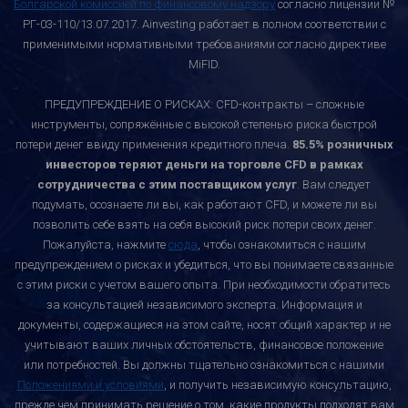
Болгарской комиссией по финансовому надзору
согласно лицензии №
РГ-03-110/13.07.2017. Ainvesting работает в полном соответствии с
применимыми нормативными требованиями согласно директиве
MiFID.
ПРЕДУПРЕЖДЕНИЕ О РИСКАХ: CFD-контракты – сложные
инструменты, сопряжённые с высокой степенью риска быстрой
потери денег ввиду применения кредитного плеча.
85.5% розничных
инвесторов теряют деньги на торговле CFD в рамках
сотрудничества с этим поставщиком услуг
. Вам следует
подумать, осознаете ли вы, как работают CFD, и можете ли вы
позволить себе взять на себя высокий риск потери своих денег.
Пожалуйста, нажмите
сюда
, чтобы ознакомиться с нашим
предупреждением о рисках и убедиться, что вы понимаете связанные
с этим риски с учетом вашего опыта. При необходимости обратитесь
за консультацией независимого эксперта. Информация и
документы, содержащиеся на этом сайте, носят общий характер и не
учитывают ваших личных обстоятельств, финансовое положение
или потребностей. Вы должны тщательно ознакомиться с нашими
Положениями и условиями
, и получить независимую консультацию,
прежде чем принимать решение о том, какие продукты подходят вам