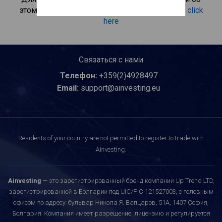
этом инвестиционном продукте, пожалуйста
click
here
Связаться с нами
Телефон:
+359(2)4928497
Email:
support@ainvesting.eu
Residents of your country are not permitted to register to trade with
Ainvesting.
Ainvesting
— это зарегистрированный бренд компании Up Trend LTD,
зарегистрированной в Болгарии под UIC/PIC 121527003, с головным
офисом по адресу: бульвар Никола Я. Вапцаров, 51A, 1407 София,
Болгария. Компания имеет разрешение, лицензию и регулируется