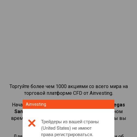
Торгуйте более чем 1000 акциями со всего мира на
торговой платформе CFD от Ainvesting.
Начать торговать CFD-контрактами на
Ainvesting
Las Vegas
Sands
. Просматривайте котировки в реальном
времени и получайте дивиденды, как если бы вы
Трейдеры из вашей страны
владели самой акцией.
(United States) не имеют
права регистрироваться.
Для получения дополнительной информации об