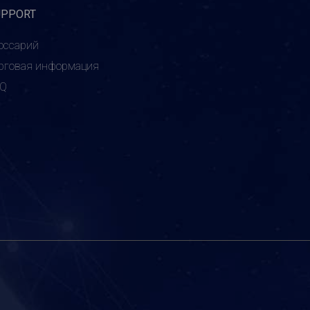
UPPORT
оссарий
рговая информация
AQ