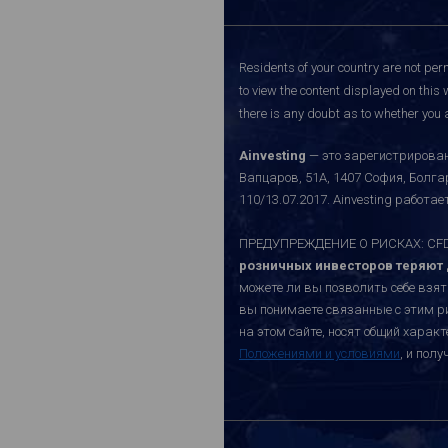
Residents of your country are not perm
to view the content displayed on this 
there is any doubt as to whether you a
Ainvesting
— это зарегистрирован
Вапцаров, 51A, 1407 София, Болг
110/13.07.2017. Ainvesting работ
ПРЕДУПРЕЖДЕНИЕ О РИСКАХ: CFD-к
розничных инвесторов теряют д
можете ли вы позволить себе взят
вы понимаете связанные с этим р
на этом сайте, носят общий хара
Положениями и условиями
, и пол