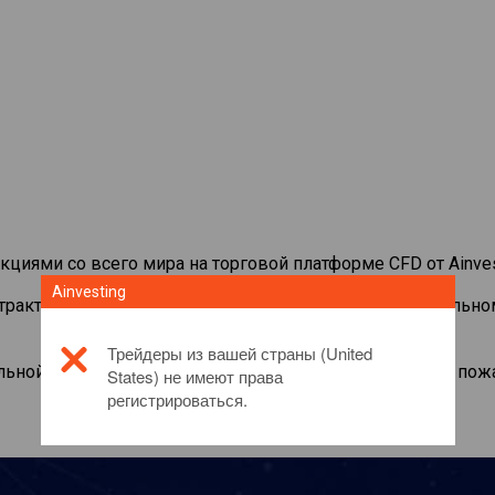
кциями со всего мира на торговой платформе CFD от Ainves
Ainvesting
нтрактами на
K+S AG
. Просматривайте котировки в реально
Трейдеры из вашей страны (United
льной информации об этом инвестиционном продукте, пож
States) не имеют права
регистрироваться.