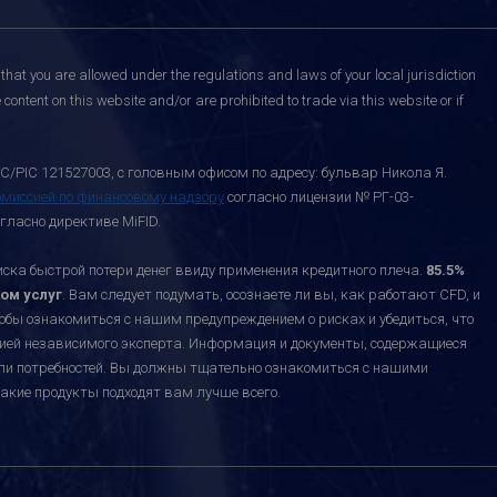
that you are allowed under the regulations and laws of your local jurisdiction
content on this website and/or are prohibited to trade via this website or if
C/PIC 121527003, с головным офисом по адресу: бульвар Никола Я.
омиссией по финансовому надзору
согласно лицензии № РГ-03-
гласно директиве MiFID.
а быстрой потери денег ввиду применения кредитного плеча.
85.5%
ом услуг
. Вам следует подумать, осознаете ли вы, как работают CFD, и
тобы ознакомиться с нашим предупреждением о рисках и убедиться, что
ацией независимого эксперта. Информация и документы, содержащиеся
или потребностей. Вы должны тщательно ознакомиться с нашими
акие продукты подходят вам лучше всего.