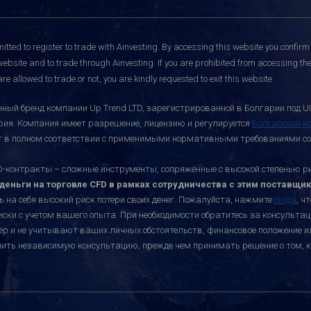
itted to register to trade with Ainvesting.
By accessing this website you confirm 
website and to trade through Ainvesting. If you are prohibited from accessing the 
re allowed to trade or not, you are kindly requested to exit this website.
ный бренд компании Up Trend LTD, зарегистрированной в Болгарии под UI
ария. Компания имеет разрешение, лицензию и регулируется
Болгарской к
ает в полном соответствии с применимыми нормативными требованиями со
онтракты – сложные инструменты, сопряжённые с высокой степенью риск
еньги на торговле CFD в рамках сотрудничества с этим поставщик
ь на себя высокий риск потери своих денег. Пожалуйста, нажмите
сюда
, ч
иски с учетом вашего опыта. При необходимости обратитесь за консульт
ктер и не учитывают ваших личных обстоятельств, финансовое положение 
учить независимую консультацию, прежде чем принимать решение о том, к