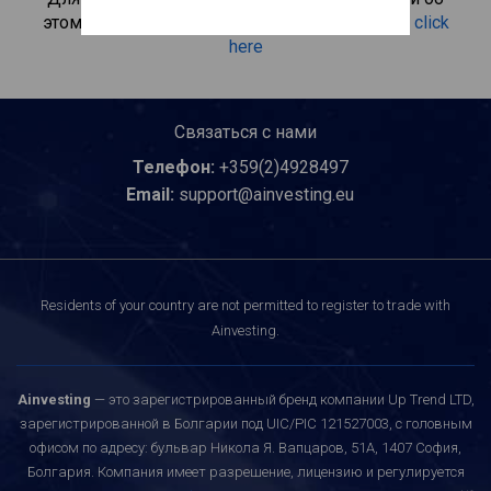
этом инвестиционном продукте, пожалуйста
click
here
Связаться с нами
Телефон:
+359(2)4928497
Email:
support@ainvesting.eu
Residents of your country are not permitted to register to trade with
Ainvesting.
Ainvesting
— это зарегистрированный бренд компании Up Trend LTD,
зарегистрированной в Болгарии под UIC/PIC 121527003, с головным
офисом по адресу: бульвар Никола Я. Вапцаров, 51A, 1407 София,
Болгария. Компания имеет разрешение, лицензию и регулируется