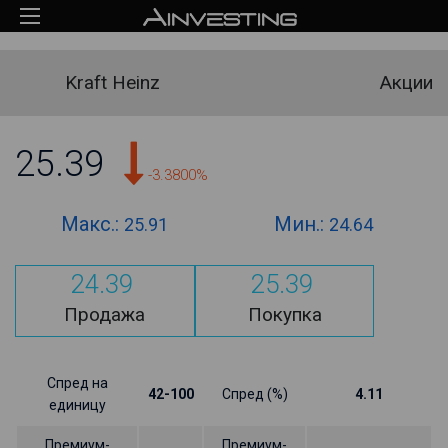
Kraft Heinz
Акции
25.39
-3.3800%
Макс.:
Мин.:
25.91
24.64
24.39
25.39
Продажа
Покупка
Спред на
42-100
Спред (%)
4.11
единицу
Премиум-
Премиум-