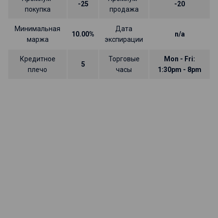
-25
-20
покупка
продажа
Минимальная
Дата
10.00%
n/a
маржа
экспирации
Кредитное
Торговые
Mon - Fri:
5
плечо
часы
1:30pm - 8pm