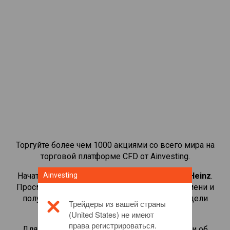
Торгуйте более чем 1000 акциями со всего мира на
торговой платформе CFD от Ainvesting.
Начать торговать CFD-контрактами на
Ainvesting
Kraft Heinz
.
Просматривайте котировки в реальном времени и
получайте дивиденды, как если бы вы владели
Трейдеры из вашей страны
самой акцией.
(United States) не имеют
права регистрироваться.
Для получения дополнительной информации об