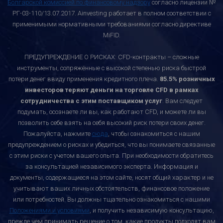
Болгарской комиссией по финансовому надзору
согласно лицензии №
РГ-03-110/13.07.2017. Ainvesting работает в полном соответствии с
применимыми нормативными требованиями согласно директиве
MiFID.
ПРЕДУПРЕЖДЕНИЕ О РИСКАХ: CFD-контракты – сложные
инструменты, сопряжённые с высокой степенью риска быстрой
потери денег ввиду применения кредитного плеча.
85.5% розничных
инвесторов теряют деньги на торговле CFD в рамках
сотрудничества с этим поставщиком услуг
. Вам следует
подумать, осознаете ли вы, как работают CFD, и можете ли вы
позволить себе взять на себя высокий риск потери своих денег.
Пожалуйста, нажмите
сюда
, чтобы ознакомиться с нашим
предупреждением о рисках и убедиться, что вы понимаете связанные
с этим риски с учетом вашего опыта. При необходимости обратитесь
за консультацией независимого эксперта. Информация и
документы, содержащиеся на этом сайте, носят общий характер и не
учитывают ваших личных обстоятельств, финансовое положение
или потребностей. Вы должны тщательно ознакомиться с нашими
Положениями и условиями
, и получить независимую консультацию,
прежде чем принимать решение о том, какие продукты подходят вам