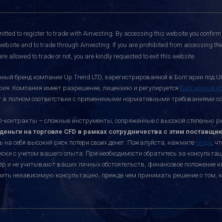
itted to register to trade with Ainvesting.
By accessing this website you confirm 
website and to trade through Ainvesting. If you are prohibited from accessing the 
re allowed to trade or not, you are kindly requested to exit this website.
ный бренд компании Up Trend LTD, зарегистрированной в Болгарии под UI
ария. Компания имеет разрешение, лицензию и регулируется
Болгарской к
ает в полном соответствии с применимыми нормативными требованиями со
онтракты – сложные инструменты, сопряжённые с высокой степенью риск
еньги на торговле CFD в рамках сотрудничества с этим поставщик
ь на себя высокий риск потери своих денег. Пожалуйста, нажмите
сюда
, ч
иски с учетом вашего опыта. При необходимости обратитесь за консульт
ктер и не учитывают ваших личных обстоятельств, финансовое положение 
учить независимую консультацию, прежде чем принимать решение о том, к