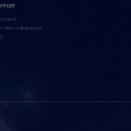
UPPORT
оссарий
рговая информация
AQ