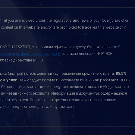
that you are allowed under the regulations and laws of your local jurisdiction
content on this website and/or are prohibited to trade via this website or if
C/PIC 121527003, с головным офисом по адресу: бульвар Никола Я.
омиссией по финансовому надзору
согласно лицензии № РГ-03-
гласно директиве MiFID.
а быстрой потери денег ввиду применения кредитного плеча.
85.5%
ом услуг
. Вам следует подумать, осознаете ли вы, как работают CFD, и
тобы ознакомиться с нашим предупреждением о рисках и убедиться, что
ацией независимого эксперта. Информация и документы, содержащиеся
или потребностей. Вы должны тщательно ознакомиться с нашими
акие продукты подходят вам лучше всего.