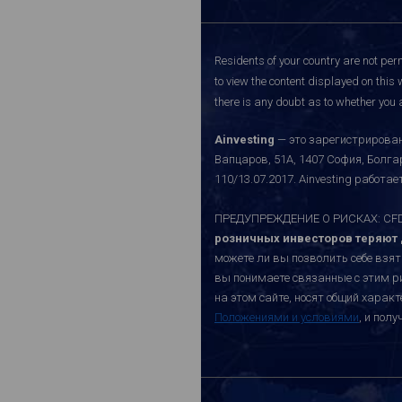
Residents of your country are not perm
to view the content displayed on this 
there is any doubt as to whether you a
Ainvesting
— это зарегистрирован
Вапцаров, 51A, 1407 София, Болг
110/13.07.2017. Ainvesting работ
ПРЕДУПРЕЖДЕНИЕ О РИСКАХ: CFD-к
розничных инвесторов теряют д
можете ли вы позволить себе взят
вы понимаете связанные с этим р
на этом сайте, носят общий хара
Положениями и условиями
, и пол