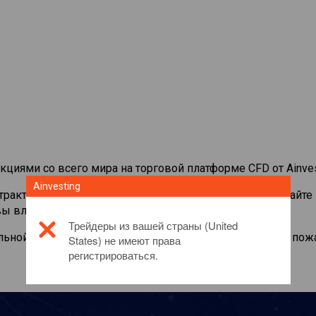
кциями со всего мира на торговой платформе CFD от Ainves
Ainvesting
нтрактами на
James Hardie Industries PLC
. Просматривайте
вы владели самой акцией.
Трейдеры из вашей страны (United
льной информации об этом инвестиционном продукте, пож
States) не имеют права
регистрироваться.