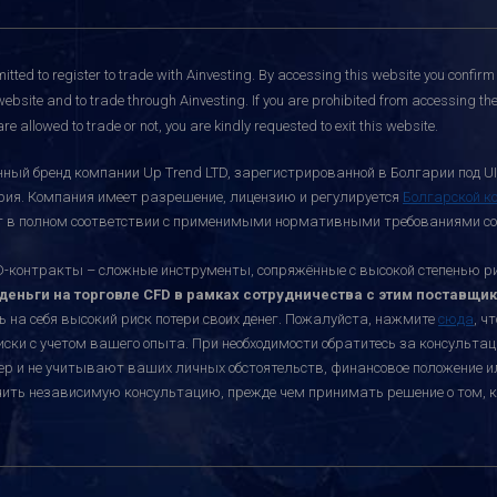
itted to register to trade with Ainvesting.
By accessing this website you confirm 
website and to trade through Ainvesting. If you are prohibited from accessing the 
re allowed to trade or not, you are kindly requested to exit this website.
ный бренд компании Up Trend LTD, зарегистрированной в Болгарии под UI
ария. Компания имеет разрешение, лицензию и регулируется
Болгарской к
ает в полном соответствии с применимыми нормативными требованиями со
онтракты – сложные инструменты, сопряжённые с высокой степенью риск
еньги на торговле CFD в рамках сотрудничества с этим поставщик
ь на себя высокий риск потери своих денег. Пожалуйста, нажмите
сюда
, ч
иски с учетом вашего опыта. При необходимости обратитесь за консульт
ктер и не учитывают ваших личных обстоятельств, финансовое положение 
учить независимую консультацию, прежде чем принимать решение о том, к