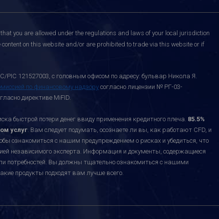
that you are allowed under the regulations and laws of your local jurisdiction
content on this website and/or are prohibited to trade via this website or if
C/PIC 121527003, с головным офисом по адресу: бульвар Никола Я.
омиссией по финансовому надзору
согласно лицензии № РГ-03-
гласно директиве MiFID.
а быстрой потери денег ввиду применения кредитного плеча.
85.5%
ом услуг
. Вам следует подумать, осознаете ли вы, как работают CFD, и
тобы ознакомиться с нашим предупреждением о рисках и убедиться, что
ацией независимого эксперта. Информация и документы, содержащиеся
или потребностей. Вы должны тщательно ознакомиться с нашими
акие продукты подходят вам лучше всего.