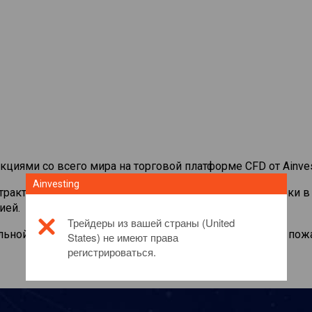
кциями со всего мира на торговой платформе CFD от Ainves
Ainvesting
нтрактами на
Intesa-Sanpaolo
. Просматривайте котировки в
ией.
Трейдеры из вашей страны (United
льной информации об этом инвестиционном продукте, пож
States) не имеют права
регистрироваться.