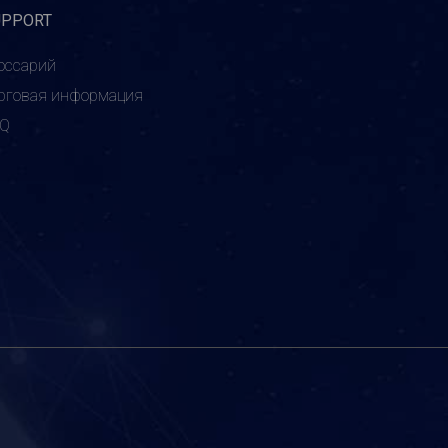
UPPORT
оссарий
рговая информация
AQ