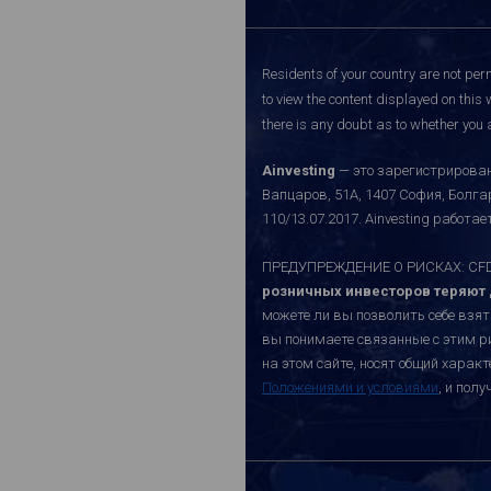
Residents of your country are not perm
to view the content displayed on this 
there is any doubt as to whether you a
Ainvesting
— это зарегистрирован
Вапцаров, 51A, 1407 София, Болг
110/13.07.2017. Ainvesting работ
ПРЕДУПРЕЖДЕНИЕ О РИСКАХ: CFD-к
розничных инвесторов теряют д
можете ли вы позволить себе взят
вы понимаете связанные с этим р
на этом сайте, носят общий хара
Положениями и условиями
, и пол