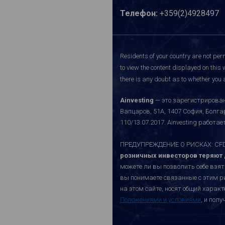
Телефон:
+359(2)4928497
Residents of your country are not perm
to view the content displayed on this 
there is any doubt as to whether you a
Ainvesting
— это зарегистрирован
Вапцаров, 51A, 1407 София, Болг
110/13.07.2017. Ainvesting работ
ПРЕДУПРЕЖДЕНИЕ О РИСКАХ: CFD-к
розничных инвесторов теряют д
можете ли вы позволить себе взят
вы понимаете связанные с этим р
на этом сайте, носят общий хара
Положениями и условиями
, и пол