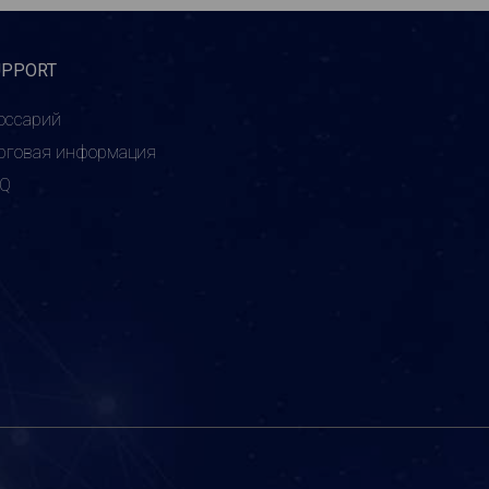
UPPORT
оссарий
рговая информация
AQ