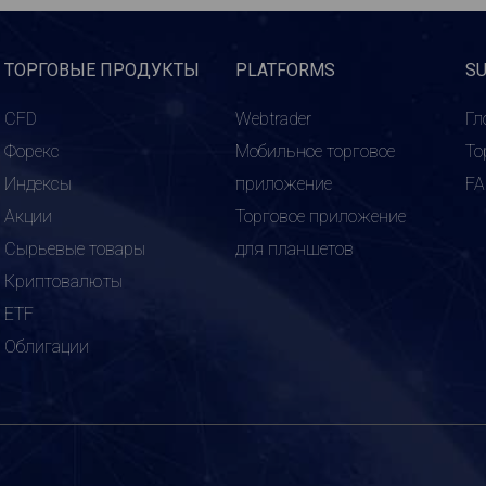
ТОРГОВЫЕ ПРОДУКТЫ
PLATFORMS
S
CFD
Webtrader
Гл
Форекс
Мобильное торговое
То
Индексы
приложение
F
Акции
Торговое приложение
Сырьевые товары
для планшетов
Криптовалюты
ETF
Облигации