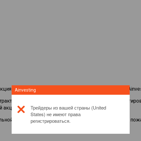
кциями со всего мира на торговой платформе CFD от Ainves
Ainvesting
нтрактами на
Consolidated Airlines
. Просматривайте котиро
Трейдеры из вашей страны (United
й акцией.
States) не имеют права
льной информации об этом инвестиционном продукте, пож
регистрироваться.