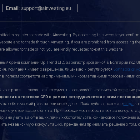
Email:
support@ainvesting.eu
itted to register to trade with Ainvesting.
By accessing this website you confirm 
website and to trade through Ainvesting. If you are prohibited from accessing the 
re allowed to trade or not, you are kindly requested to exit this website.
ный бренд компании Up Trend LTD, зарегистрированной в Болгарии под UI
ария. Компания имеет разрешение, лицензию и регулируется
Болгарской к
ает в полном соответствии с применимыми нормативными требованиями со
онтракты – сложные инструменты, сопряжённые с высокой степенью риск
еньги на торговле CFD в рамках сотрудничества с этим поставщик
ь на себя высокий риск потери своих денег. Пожалуйста, нажмите
сюда
, ч
иски с учетом вашего опыта. При необходимости обратитесь за консульт
ктер и не учитывают ваших личных обстоятельств, финансовое положение 
учить независимую консультацию, прежде чем принимать решение о том, к