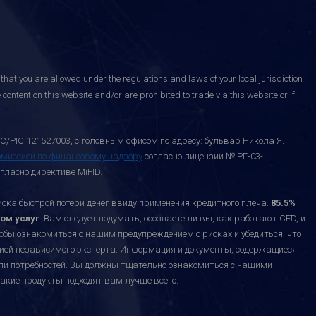
that you are allowed under the regulations and laws of your local jurisdiction
content on this website and/or are prohibited to trade via this website or if
C/PIC 121527003, с головным офисом по адресу: бульвар Никола Я.
омиссией по финансовому надзору
согласно лицензии № РГ-03-
гласно директиве MiFID.
а быстрой потери денег ввиду применения кредитного плеча.
85.5%
ом услуг
. Вам следует подумать, осознаете ли вы, как работают CFD, и
тобы ознакомиться с нашим предупреждением о рисках и убедиться, что
ацией независимого эксперта. Информация и документы, содержащиеся
или потребностей. Вы должны тщательно ознакомиться с нашими
акие продукты подходят вам лучше всего.