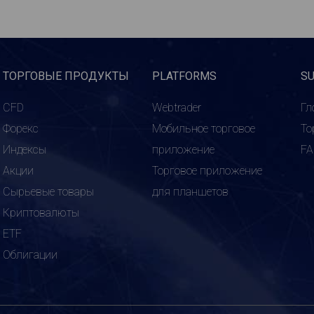
ТОРГОВЫЕ ПРОДУКТЫ
PLATFORMS
S
CFD
Webtrader
Гл
Форекс
Мобильное торговое
То
Индексы
приложение
F
Акции
Торговое приложение
Сырьевые товары
для планшетов
Криптовалюты
ETF
Облигации