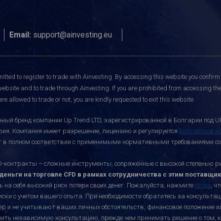
Email:
support@ainvesting.eu
itted to register to trade with Ainvesting.
By accessing this website you confirm 
website and to trade through Ainvesting. If you are prohibited from accessing the 
re allowed to trade or not, you are kindly requested to exit this website.
ный бренд компании Up Trend LTD, зарегистрированной в Болгарии под UI
ария. Компания имеет разрешение, лицензию и регулируется
Болгарской к
ает в полном соответствии с применимыми нормативными требованиями со
онтракты – сложные инструменты, сопряжённые с высокой степенью риск
еньги на торговле CFD в рамках сотрудничества с этим поставщик
ь на себя высокий риск потери своих денег. Пожалуйста, нажмите
сюда
, ч
иски с учетом вашего опыта. При необходимости обратитесь за консульт
ктер и не учитывают ваших личных обстоятельств, финансовое положение 
учить независимую консультацию, прежде чем принимать решение о том, к