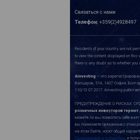
Связаться с нами
Телефон:
+359(2)4928497
Residents of your country are not perm
to view the content displayed on this 
there is any doubt as to whether you a
Ainvesting
— это зарегистрирован
Вапцаров, 51A, 1407 София, Болг
110/13.07.2017. Ainvesting работ
ПРЕДУПРЕЖДЕНИЕ О РИСКАХ: CFD-к
розничных инвесторов теряют д
можете ли вы позволить себе взят
вы понимаете связанные с этим р
на этом сайте, носят общий хара
Положениями и условиями
, и пол