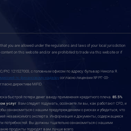
that you are allowed under the regulations and laws of your local jurisdiction
content on this website and/or are prohibited to trade via this website or if
C/PIC 121527003, с головным офисом по адресу: бульвар Никола Я.
омиссией по финансовому надзору
согласно лицензии № РГ-03-
гласно директиве MiFID.
а быстрой потери денег ввиду применения кредитного плеча.
85.5%
ом услуг
. Вам следует подумать, осознаете ли вы, как работают CFD, и
тобы ознакомиться с нашим предупреждением о рисках и убедиться, что
ацией независимого эксперта. Информация и документы, содержащиеся
или потребностей. Вы должны тщательно ознакомиться с нашими
акие продукты подходят вам лучше всего.