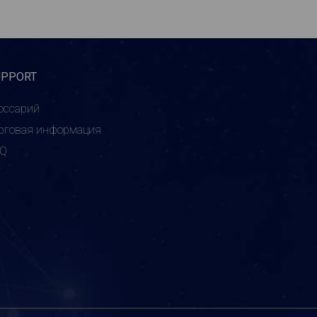
UPPORT
оссарий
рговая информация
AQ