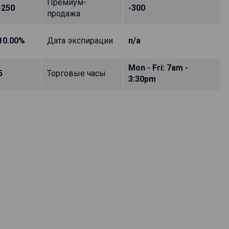
Премиум-
-250
-300
продажа
10.00%
Дата экспирации
n/a
Mon - Fri: 7am -
5
Торговые часы
3:30pm