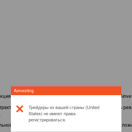
Ainvesting
кциями со всего мира на торговой платформе CFD от Ainves
Трейдеры из вашей страны (United
нтрактами на
Hammerson
. Просматривайте котировки в ре
States) не имеют права
.
регистрироваться.
льной информации об этом инвестиционном продукте, пож