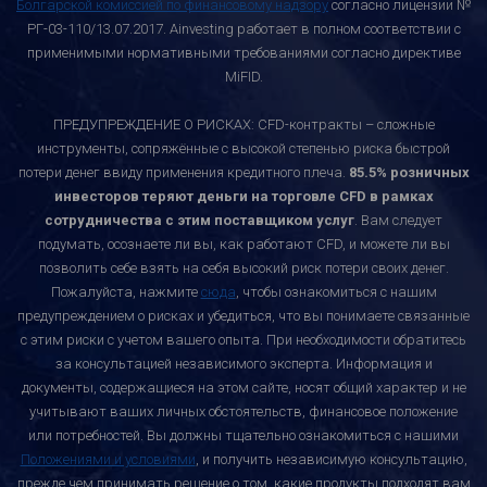
Болгарской комиссией по финансовому надзору
согласно лицензии №
РГ-03-110/13.07.2017. Ainvesting работает в полном соответствии с
применимыми нормативными требованиями согласно директиве
MiFID.
ПРЕДУПРЕЖДЕНИЕ О РИСКАХ: CFD-контракты – сложные
инструменты, сопряжённые с высокой степенью риска быстрой
потери денег ввиду применения кредитного плеча.
85.5% розничных
инвесторов теряют деньги на торговле CFD в рамках
сотрудничества с этим поставщиком услуг
. Вам следует
подумать, осознаете ли вы, как работают CFD, и можете ли вы
позволить себе взять на себя высокий риск потери своих денег.
Пожалуйста, нажмите
сюда
, чтобы ознакомиться с нашим
предупреждением о рисках и убедиться, что вы понимаете связанные
с этим риски с учетом вашего опыта. При необходимости обратитесь
за консультацией независимого эксперта. Информация и
документы, содержащиеся на этом сайте, носят общий характер и не
учитывают ваших личных обстоятельств, финансовое положение
или потребностей. Вы должны тщательно ознакомиться с нашими
Положениями и условиями
, и получить независимую консультацию,
прежде чем принимать решение о том, какие продукты подходят вам