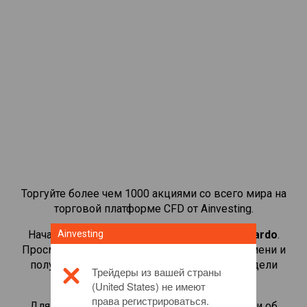
Торгуйте более чем 1000 акциями со всего мира на
торговой платформе CFD от Ainvesting.
Начать торговать CFD-контрактами на
Ainvesting
Leonardo
.
Просматривайте котировки в реальном времени и
получайте дивиденды, как если бы вы владели
Трейдеры из вашей страны
самой акцией.
(United States) не имеют
права регистрироваться.
Для получения дополнительной информации об