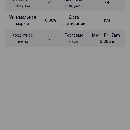
-4
-4
покупка
продажа
Минимальная
Дата
10.00%
n/a
маржа
экспирации
Кредитное
Торговые
Mon - Fri: 7am -
5
плечо
часы
3:30pm