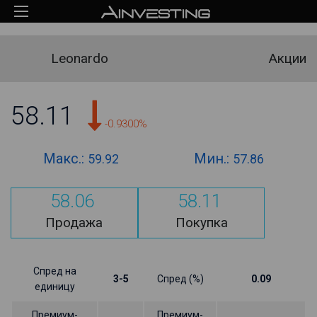
Leonardo
Акции
58.11
-0.9300%
Макс.:
Мин.:
59.92
57.86
58.06
58.11
Продажа
Покупка
Спред на
3-5
Спред (%)
0.09
единицу
Премиум-
Премиум-