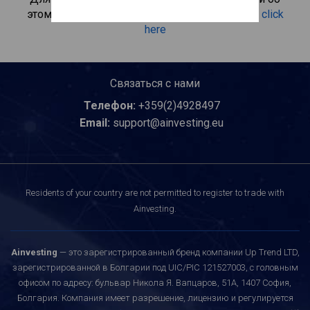
этом инвестиционном продукте, пожалуйста
click
here
Связаться с нами
Телефон:
+359(2)4928497
Email:
support@ainvesting.eu
Residents of your country are not permitted to register to trade with
Ainvesting.
Ainvesting
— это зарегистрированный бренд компании Up Trend LTD,
зарегистрированной в Болгарии под UIC/PIC 121527003, с головным
офисом по адресу: бульвар Никола Я. Вапцаров, 51A, 1407 София,
Болгария. Компания имеет разрешение, лицензию и регулируется