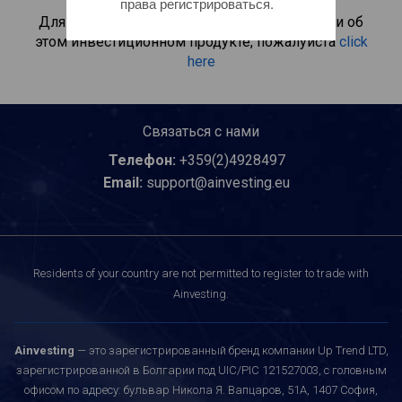
права регистрироваться.
Для получения дополнительной информации об
этом инвестиционном продукте, пожалуйста
click
here
Связаться с нами
Телефон:
+359(2)4928497
Email:
support@ainvesting.eu
Residents of your country are not permitted to register to trade with
Ainvesting.
Ainvesting
— это зарегистрированный бренд компании Up Trend LTD,
зарегистрированной в Болгарии под UIC/PIC 121527003, с головным
офисом по адресу: бульвар Никола Я. Вапцаров, 51A, 1407 София,