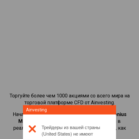
Торгуйте более чем 1000 акциями со всего мира на
торговой платформе CFD от Ainvesting.
Ainvesting
Начать торговать CFD-контрактами на
Fresenius
Medical Care
. Просматривайте котировки в
Трейдеры из вашей страны
реальном времени и получайте дивиденды, как
(United States) не имеют
если бы вы владели самой акцией.