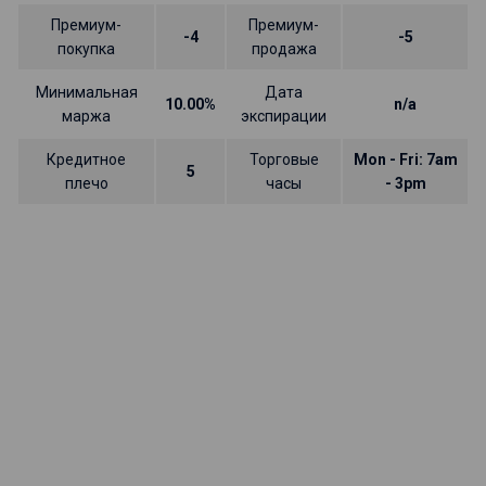
Премиум-
Премиум-
-4
-5
покупка
продажа
Минимальная
Дата
10.00%
n/a
маржа
экспирации
Кредитное
Торговые
Mon - Fri: 7am
5
плечо
часы
- 3pm