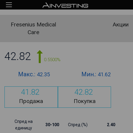
Fresenius Medical
Акции
Care
42.82
0.5500%
Макс.:
Мин.:
42.35
41.62
41.82
42.82
Продажа
Покупка
Спред на
30-100
Спред (%)
2.40
единицу