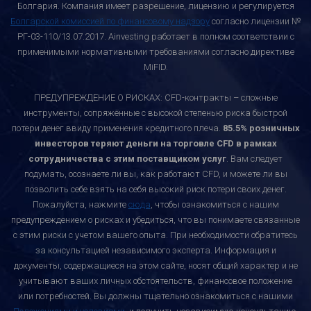
Болгария. Компания имеет разрешение, лицензию и регулируется
Болгарской комиссией по финансовому надзору
согласно лицензии №
РГ-03-110/13.07.2017. Ainvesting работает в полном соответствии с
применимыми нормативными требованиями согласно директиве
MiFID.
ПРЕДУПРЕЖДЕНИЕ О РИСКАХ: CFD-контракты – сложные
инструменты, сопряжённые с высокой степенью риска быстрой
потери денег ввиду применения кредитного плеча.
85.5% розничных
инвесторов теряют деньги на торговле CFD в рамках
сотрудничества с этим поставщиком услуг
. Вам следует
подумать, осознаете ли вы, как работают CFD, и можете ли вы
позволить себе взять на себя высокий риск потери своих денег.
Пожалуйста, нажмите
сюда
, чтобы ознакомиться с нашим
предупреждением о рисках и убедиться, что вы понимаете связанные
с этим риски с учетом вашего опыта. При необходимости обратитесь
за консультацией независимого эксперта. Информация и
документы, содержащиеся на этом сайте, носят общий характер и не
учитывают ваших личных обстоятельств, финансовое положение
или потребностей. Вы должны тщательно ознакомиться с нашими