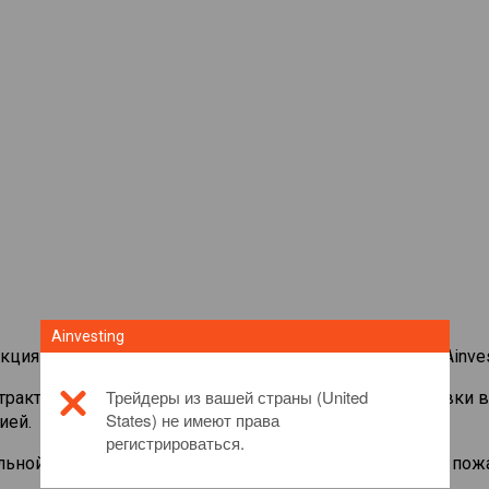
Ainvesting
кциями со всего мира на торговой платформе CFD от Ainves
Трейдеры из вашей страны (United
нтрактами на
Daikin Industries
. Просматривайте котировки 
States) не имеют права
ией.
регистрироваться.
льной информации об этом инвестиционном продукте, пож