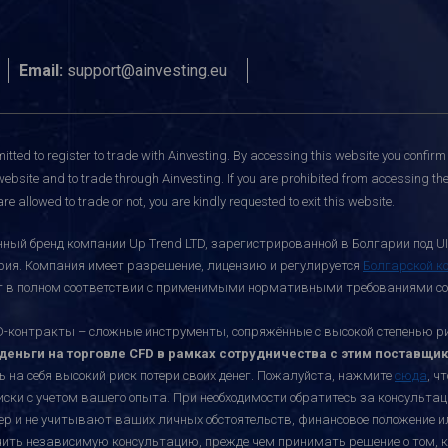
Email:
support@ainvesting.eu
itted to register to trade with Ainvesting.
By accessing this website you confirm 
website and to trade through Ainvesting. If you are prohibited from accessing the 
re allowed to trade or not, you are kindly requested to exit this website.
ный бренд компании Up Trend LTD, зарегистрированной в Болгарии под UI
ария. Компания имеет разрешение, лицензию и регулируется
Болгарской к
ает в полном соответствии с применимыми нормативными требованиями со
онтракты – сложные инструменты, сопряжённые с высокой степенью риск
еньги на торговле CFD в рамках сотрудничества с этим поставщик
ь на себя высокий риск потери своих денег. Пожалуйста, нажмите
сюда
, ч
иски с учетом вашего опыта. При необходимости обратитесь за консульт
ктер и не учитывают ваших личных обстоятельств, финансовое положение 
учить независимую консультацию, прежде чем принимать решение о том, к