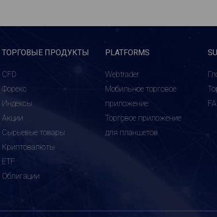
ТОРГОВЫЕ ПРОДУКТЫ
PLATFORMS
S
CFD
Webtrader
Гл
Форекс
Мобильное торговое
То
Индексы
приложение
F
Акции
Торговое приложение
Сырьевые товары
для планшетов
Криптовалюты
ETF
Облигации