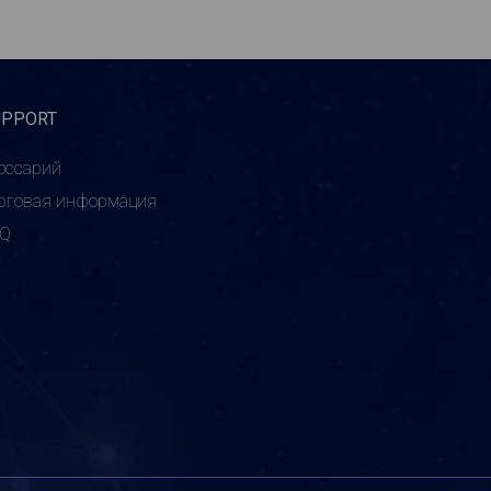
UPPORT
оссарий
рговая информация
AQ