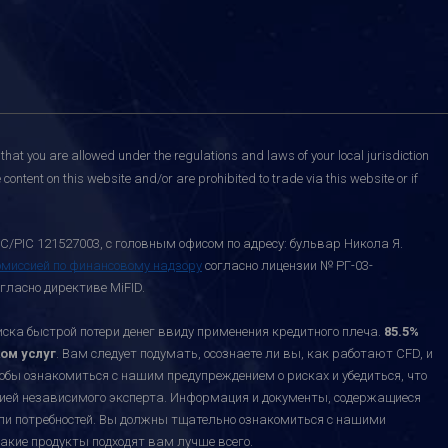
that you are allowed under the regulations and laws of your local jurisdiction
content on this website and/or are prohibited to trade via this website or if
C/PIC 121527003, с головным офисом по адресу: бульвар Никола Я.
омиссией по финансовому надзору
согласно лицензии № РГ-03-
гласно директиве MiFID.
а быстрой потери денег ввиду применения кредитного плеча.
85.5%
ом услуг
. Вам следует подумать, осознаете ли вы, как работают CFD, и
тобы ознакомиться с нашим предупреждением о рисках и убедиться, что
ацией независимого эксперта. Информация и документы, содержащиеся
или потребностей. Вы должны тщательно ознакомиться с нашими
акие продукты подходят вам лучше всего.