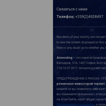
Связаться с нами
Телефон:
+359(2)4928497
Residents of your country are not perm
to view the content displayed on this 
there is any doubt as to whether you a
Ainvesting
— это зарегистрирован
Вапцаров, 51A, 1407 София, Болг
110/13.07.2017. Ainvesting работ
ПРЕДУПРЕЖДЕНИЕ О РИСКАХ: CFD-к
розничных инвесторов теряют д
можете ли вы позволить себе взят
вы понимаете связанные с этим р
на этом сайте, носят общий хара
Положениями и условиями
, и пол