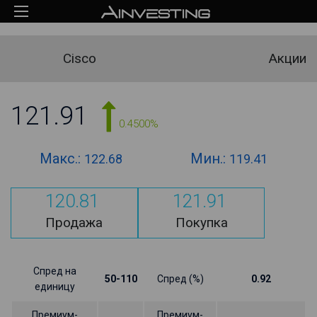
Cisco
Акции
121.91
0.4500%
Макс.:
Мин.:
122.68
119.41
120.81
121.91
Продажа
Покупка
Спред на
50-110
Спред (%)
0.92
единицу
Премиум-
Премиум-