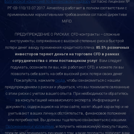
Болгарской комиссией по финансовому надзору
согласно лицензии №
РГ-03-110/13.07.2017. Ainvesting работает в полном соответствии с
применимыми нормативными требованиями согласно директиве
MiFID.
ПРЕДУПРЕЖДЕНИЕ О РИСКАХ: CFD-контракты – сложные
инструменты, сопряжённые с высокой степенью риска быстрой
потери денег ввиду применения кредитного плеча.
85.5% розничных
инвесторов теряют деньги на торговле CFD в рамках
сотрудничества с этим поставщиком услуг
. Вам следует
подумать, осознаете ли вы, как работают CFD, и можете ли вы
позволить себе взять на себя высокий риск потери своих денег.
Пожалуйста, нажмите
сюда
, чтобы ознакомиться с нашим
предупреждением о рисках и убедиться, что вы понимаете связанные
с этим риски с учетом вашего опыта. При необходимости обратитесь
за консультацией независимого эксперта. Информация и
документы, содержащиеся на этом сайте, носят общий характер и не
учитывают ваших личных обстоятельств, финансовое положение
или потребностей. Вы должны тщательно ознакомиться с нашими
Положениями и условиями
, и получить независимую консультацию,
прежде чем принимать решение о том, какие продукты подходят вам