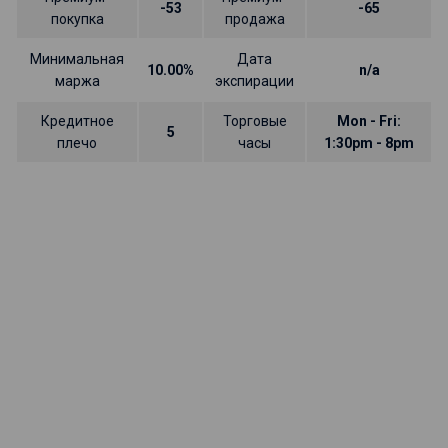
-53
-65
покупка
продажа
Минимальная
Дата
10.00%
n/a
маржа
экспирации
Кредитное
Торговые
Mon - Fri:
5
плечо
часы
1:30pm - 8pm