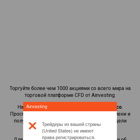
Торгуйте более чем 1000 акциями со всего мира на
торговой платформе CFD от Ainvesting.
Начать торговать CFD-контрактами на
Ainvesting
Cisco
.
Просматривайте котировки в реальном времени и
получайте дивиденды, как если бы вы владели
Трейдеры из вашей страны
самой акцией.
(United States) не имеют
права регистрироваться.
Для получения дополнительной информации об