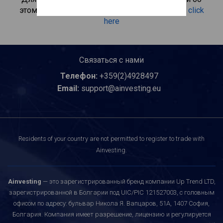
этом инвестиционном продукте, пожалуйста
click
here
Связаться с нами
Телефон:
+359(2)4928497
Email:
support@ainvesting.eu
Residents of your country are not permitted to register to trade with
Ainvesting.
Ainvesting
— это зарегистрированный бренд компании Up Trend LTD,
зарегистрированной в Болгарии под UIC/PIC 121527003, с головным
офисом по адресу: бульвар Никола Я. Вапцаров, 51A, 1407 София,
Болгария. Компания имеет разрешение, лицензию и регулируется