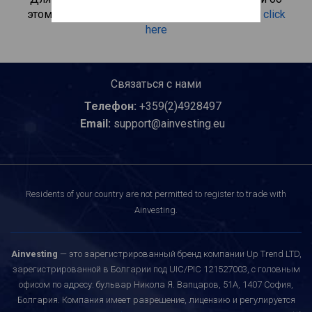
этом инвестиционном продукте, пожалуйста
click
here
Связаться с нами
Телефон:
+359(2)4928497
Email:
support@ainvesting.eu
Residents of your country are not permitted to register to trade with
Ainvesting.
Ainvesting
— это зарегистрированный бренд компании Up Trend LTD,
зарегистрированной в Болгарии под UIC/PIC 121527003, с головным
офисом по адресу: бульвар Никола Я. Вапцаров, 51A, 1407 София,
Болгария. Компания имеет разрешение, лицензию и регулируется