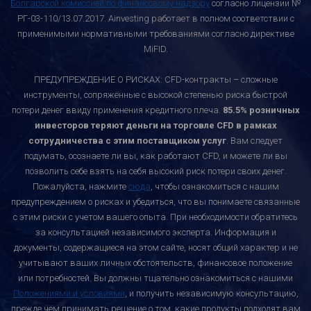
Болгарской комиссией по финансовому надзору
согласно лицензии №
РГ-03-110/13.07.2017. Ainvesting работает в полном соответствии с
применимыми нормативными требованиями согласно директиве
MiFID.
ПРЕДУПРЕЖДЕНИЕ О РИСКАХ: CFD-контракты – сложные
инструменты, сопряжённые с высокой степенью риска быстрой
потери денег ввиду применения кредитного плеча.
85.5% розничных
инвесторов теряют деньги на торговле CFD в рамках
сотрудничества с этим поставщиком услуг
. Вам следует
подумать, осознаете ли вы, как работают CFD, и можете ли вы
позволить себе взять на себя высокий риск потери своих денег.
Пожалуйста, нажмите
сюда
, чтобы ознакомиться с нашим
предупреждением о рисках и убедиться, что вы понимаете связанные
с этим риски с учетом вашего опыта. При необходимости обратитесь
за консультацией независимого эксперта. Информация и
документы, содержащиеся на этом сайте, носят общий характер и не
учитывают ваших личных обстоятельств, финансовое положение
или потребностей. Вы должны тщательно ознакомиться с нашими
Положениями и условиями
, и получить независимую консультацию,
прежде чем принимать решение о том, какие продукты подходят вам