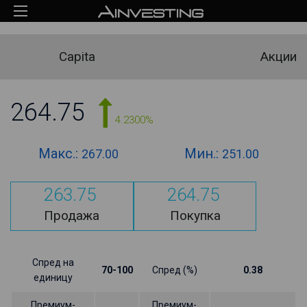
Capita
Акции
264.75
4.2300%
Макс.:
Мин.:
267.00
251.00
263.75
264.75
Продажа
Покупка
Спред на
70-100
Спред (%)
0.38
единицу
Премиум-
Премиум-