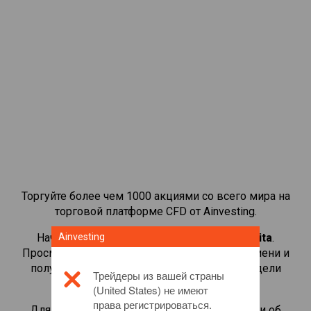
Торгуйте более чем 1000 акциями со всего мира на
торговой платформе CFD от Ainvesting.
Начать торговать CFD-контрактами на
Ainvesting
Capita
.
Просматривайте котировки в реальном времени и
получайте дивиденды, как если бы вы владели
Трейдеры из вашей страны
самой акцией.
(United States) не имеют
права регистрироваться.
Для получения дополнительной информации об