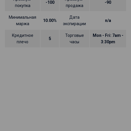
-100
-90
покупка
продажа
Минимальная
Дата
10.00%
n/a
маржа
экспирации
Кредитное
Торговые
Mon - Fri: 7am -
5
плечо
часы
3:30pm