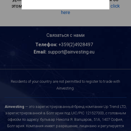
этом инвестиционном продукте, пожалуйста
click
here
Связаться с нами
Телефон:
+359(2)4928497
Email:
support@ainvesting.eu
Residents of your country are not permitted to register to trade with
Ainvesting.
Ainvesting
— это зарегистрированный бренд компании Up Trend LTD,
зарегистрированной в Болгарии под UIC/PIC 121527003, с головным
офисом по адресу: бульвар Никола Я. Вапцаров, 51A, 1407 София,
Болгария. Компания имеет разрешение, лицензию и регулируется