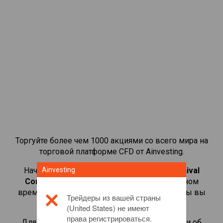
Торгуйте более чем 1000 акциями со всего мира на
торговой платформе CFD от Ainvesting.
Начать торговать CFD-контрактами на
Ainvesting
Carnival
Corp.
. Просматривайте котировки в реальном
времени и получайте дивиденды, как если бы вы
Трейдеры из вашей страны
владели самой акцией.
(United States) не имеют
права регистрироваться.
Для получения дополнительной информации об