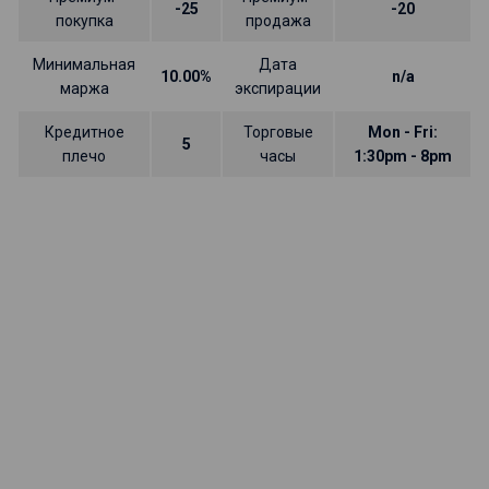
-25
-20
покупка
продажа
Минимальная
Дата
10.00%
n/a
маржа
экспирации
Кредитное
Торговые
Mon - Fri:
5
плечо
часы
1:30pm - 8pm