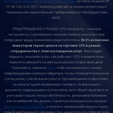
Болгарской комиссией по финансовому надзору
согласно лицензии №
РГ-03-110/13.07.2017. Ainvesting работает в полном соответствии с
применимыми нормативными требованиями согласно директиве
MiFID.
ПРЕДУПРЕЖДЕНИЕ О РИСКАХ: CFD-контракты – сложные
инструменты, сопряжённые с высокой степенью риска быстрой
потери денег ввиду применения кредитного плеча.
85.5% розничных
инвесторов теряют деньги на торговле CFD в рамках
сотрудничества с этим поставщиком услуг
. Вам следует
подумать, осознаете ли вы, как работают CFD, и можете ли вы
позволить себе взять на себя высокий риск потери своих денег.
Пожалуйста, нажмите
сюда
, чтобы ознакомиться с нашим
предупреждением о рисках и убедиться, что вы понимаете связанные
с этим риски с учетом вашего опыта. При необходимости обратитесь
за консультацией независимого эксперта. Информация и
документы, содержащиеся на этом сайте, носят общий характер и не
учитывают ваших личных обстоятельств, финансовое положение
или потребностей. Вы должны тщательно ознакомиться с нашими
Положениями и условиями
, и получить независимую консультацию,
прежде чем принимать решение о том, какие продукты подходят вам