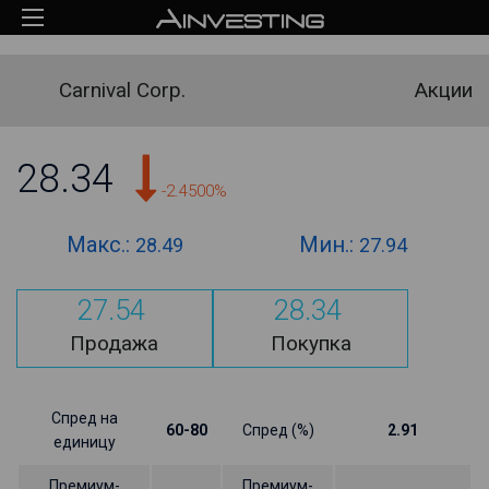
Carnival Corp.
Акции
28.34
-2.4500%
Макс.:
Мин.:
28.49
27.94
27.54
28.34
Продажа
Покупка
Спред на
60-80
Спред (%)
2.91
единицу
Премиум-
Премиум-