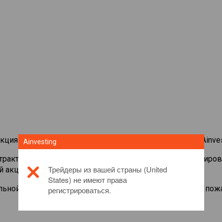
кциями со всего мира на торговой платформе CFD от Ainves
Ainvesting
нтрактами на
Constellation Brands
. Просматривайте котиро
Трейдеры из вашей страны (United
й акцией.
States) не имеют права
льной информации об этом инвестиционном продукте, пож
регистрироваться.