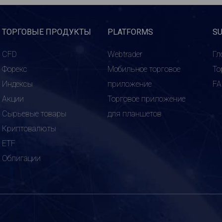
ТОРГОВЫЕ ПРОДУКТЫ
PLATFORMS
S
CFD
Webtrader
Гл
Форекс
Мобильное торговое
То
Индексы
приложение
F
Акции
Торговое приложение
Сырьевые товары
для планшетов
Криптовалюты
ETF
Облигации