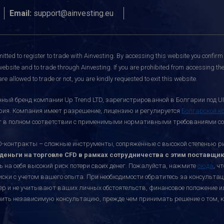
Email:
support@ainvesting.eu
itted to register to trade with Ainvesting.
By accessing this website you confirm 
website and to trade through Ainvesting. If you are prohibited from accessing the 
re allowed to trade or not, you are kindly requested to exit this website.
ный бренд компании Up Trend LTD, зарегистрированной в Болгарии под UI
ария. Компания имеет разрешение, лицензию и регулируется
Болгарской к
ает в полном соответствии с применимыми нормативными требованиями со
онтракты – сложные инструменты, сопряжённые с высокой степенью риск
еньги на торговле CFD в рамках сотрудничества с этим поставщик
ь на себя высокий риск потери своих денег. Пожалуйста, нажмите
сюда
, ч
иски с учетом вашего опыта. При необходимости обратитесь за консульт
ктер и не учитывают ваших личных обстоятельств, финансовое положение 
учить независимую консультацию, прежде чем принимать решение о том, к