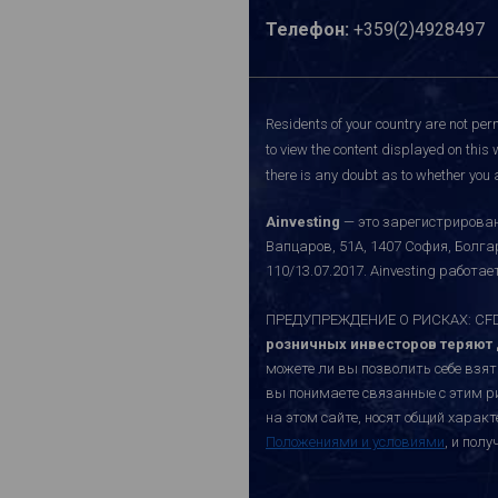
Телефон:
+359(2)4928497
Residents of your country are not perm
to view the content displayed on this 
there is any doubt as to whether you a
Ainvesting
— это зарегистрирован
Вапцаров, 51A, 1407 София, Болг
110/13.07.2017. Ainvesting работ
ПРЕДУПРЕЖДЕНИЕ О РИСКАХ: CFD-к
розничных инвесторов теряют д
можете ли вы позволить себе взят
вы понимаете связанные с этим р
на этом сайте, носят общий хара
Положениями и условиями
, и пол