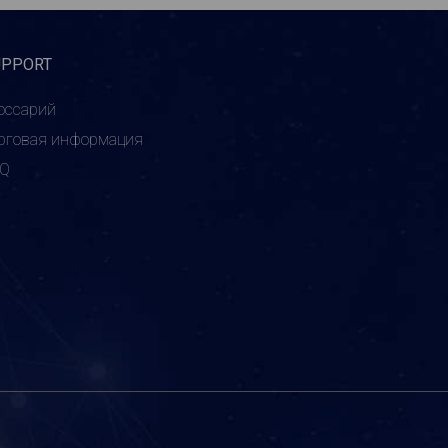
UPPORT
оссарий
рговая информация
AQ