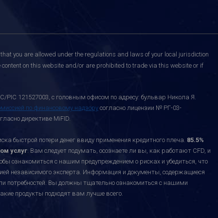
that you are allowed under the regulations and laws of your local jurisdiction
content on this website and/or are prohibited to trade via this website or if
C/PIC 121527003, с головным офисом по адресу: бульвар Никола Я.
омиссией по финансовому надзору
согласно лицензии № РГ-03-
гласно директиве MiFID.
а быстрой потери денег ввиду применения кредитного плеча.
85.5%
ом услуг
. Вам следует подумать, осознаете ли вы, как работают CFD, и
тобы ознакомиться с нашим предупреждением о рисках и убедиться, что
ацией независимого эксперта. Информация и документы, содержащиеся
или потребностей. Вы должны тщательно ознакомиться с нашими
акие продукты подходят вам лучше всего.