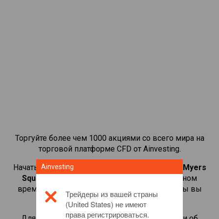
Торгуйте более чем 1000 акциями со всего мира на
торговой платформе CFD от Ainvesting.
Начать торговать CFD-контрактами на
Ainvesting
Bristol-Myers
Squibb
. Просматривайте котировки в реальном
времени и получайте дивиденды, как если бы вы
Трейдеры из вашей страны
владели самой акцией.
(United States) не имеют
права регистрироваться.
Для получения дополнительной информации об