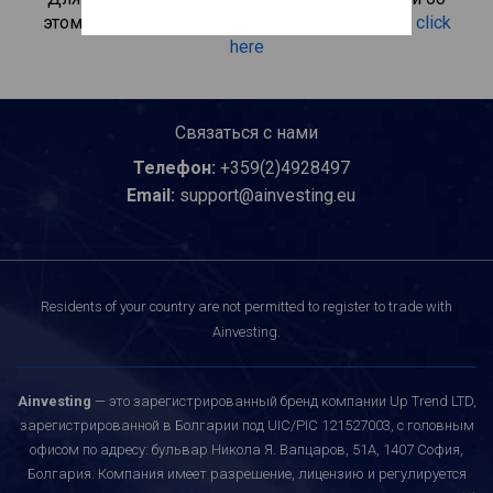
этом инвестиционном продукте, пожалуйста
click
here
Связаться с нами
Телефон:
+359(2)4928497
Email:
support@ainvesting.eu
Residents of your country are not permitted to register to trade with
Ainvesting.
Ainvesting
— это зарегистрированный бренд компании Up Trend LTD,
зарегистрированной в Болгарии под UIC/PIC 121527003, с головным
офисом по адресу: бульвар Никола Я. Вапцаров, 51A, 1407 София,
Болгария. Компания имеет разрешение, лицензию и регулируется