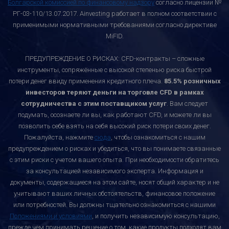
Болгарской комиссией по финансовому надзору
согласно лицензии №
РГ-03-110/13.07.2017. Ainvesting работает в полном соответствии с
применимыми нормативными требованиями согласно директиве
MiFID.
ПРЕДУПРЕЖДЕНИЕ О РИСКАХ: CFD-контракты – сложные
инструменты, сопряжённые с высокой степенью риска быстрой
потери денег ввиду применения кредитного плеча.
85.5% розничных
инвесторов теряют деньги на торговле CFD в рамках
сотрудничества с этим поставщиком услуг
. Вам следует
подумать, осознаете ли вы, как работают CFD, и можете ли вы
позволить себе взять на себя высокий риск потери своих денег.
Пожалуйста, нажмите
сюда
, чтобы ознакомиться с нашим
предупреждением о рисках и убедиться, что вы понимаете связанные
с этим риски с учетом вашего опыта. При необходимости обратитесь
за консультацией независимого эксперта. Информация и
документы, содержащиеся на этом сайте, носят общий характер и не
учитывают ваших личных обстоятельств, финансовое положение
или потребностей. Вы должны тщательно ознакомиться с нашими
Положениями и условиями
, и получить независимую консультацию,
прежде чем принимать решение о том, какие продукты подходят вам