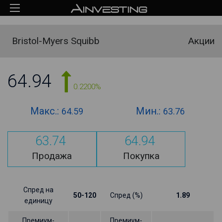
Bristol-Myers Squibb
Акции
64.94
0.2200%
Макс.:
Мин.:
64.59
63.76
63.74
64.94
Продажа
Покупка
Спред на
50-120
Спред (%)
1.89
единицу
Премиум-
Премиум-