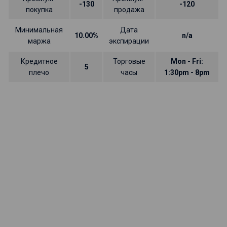
-130
-120
покупка
продажа
Минимальная
Дата
10.00%
n/a
маржа
экспирации
Кредитное
Торговые
Mon - Fri:
5
плечо
часы
1:30pm - 8pm