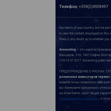
Телефон:
+359(2)4928497
Residents of your country are not perm
to view the content displayed on this 
there is any doubt as to whether you a
Ainvesting
— это зарегистрирован
Вапцаров, 51A, 1407 София, Болг
110/13.07.2017. Ainvesting работ
ПРЕДУПРЕЖДЕНИЕ О РИСКАХ: CFD-к
розничных инвесторов теряют д
можете ли вы позволить себе взят
вы понимаете связанные с этим р
на этом сайте, носят общий хара
Положениями и условиями
, и пол