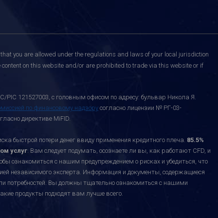
that you are allowed under the regulations and laws of your local jurisdiction
content on this website and/or are prohibited to trade via this website or if
C/PIC 121527003, с головным офисом по адресу: бульвар Никола Я.
омиссией по финансовому надзору
согласно лицензии № РГ-03-
гласно директиве MiFID.
а быстрой потери денег ввиду применения кредитного плеча.
85.5%
ом услуг
. Вам следует подумать, осознаете ли вы, как работают CFD, и
тобы ознакомиться с нашим предупреждением о рисках и убедиться, что
ацией независимого эксперта. Информация и документы, содержащиеся
или потребностей. Вы должны тщательно ознакомиться с нашими
акие продукты подходят вам лучше всего.