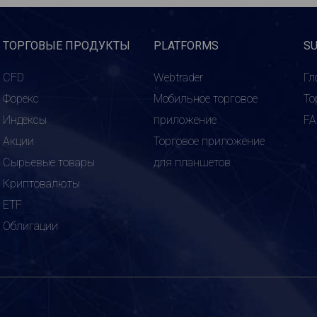
ТОРГОВЫЕ ПРОДУКТЫ
PLATFORMS
S
CFD
Webtrader
Гл
Форекс
Мобильное торговое
То
Индексы
приложение
F
Акции
Торговое приложение
Сырьевые товары
для планшетов
Криптовалюты
ETF
Облигации