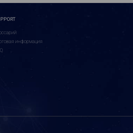
UPPORT
оссарий
рговая информация
AQ