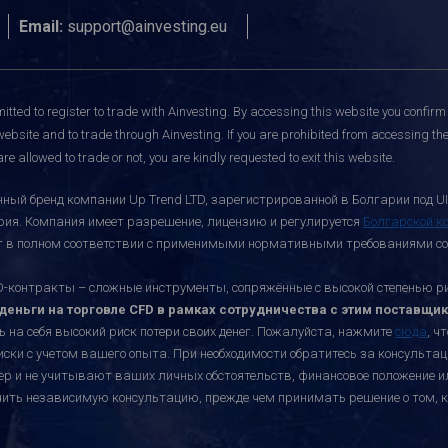
Email:
support@ainvesting.eu
itted to register to trade with Ainvesting.
By accessing this website you confirm 
website and to trade through Ainvesting. If you are prohibited from accessing the 
re allowed to trade or not, you are kindly requested to exit this website.
ный бренд компании Up Trend LTD, зарегистрированной в Болгарии под UI
ария. Компания имеет разрешение, лицензию и регулируется
Болгарской к
ает в полном соответствии с применимыми нормативными требованиями со
онтракты – сложные инструменты, сопряжённые с высокой степенью риск
еньги на торговле CFD в рамках сотрудничества с этим поставщик
ь на себя высокий риск потери своих денег. Пожалуйста, нажмите
сюда
, ч
иски с учетом вашего опыта. При необходимости обратитесь за консульт
ктер и не учитывают ваших личных обстоятельств, финансовое положение 
учить независимую консультацию, прежде чем принимать решение о том, к