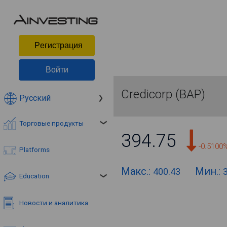
Pегистрация
Войти
Credicorp (BAP)
Русский
Торговые продукты
394.75
-0.5100
Platforms
Макс.:
Мин.:
400.43
Education
Новости и аналитика