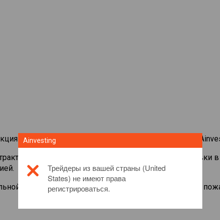
кциями со всего мира на торговой платформе CFD от Ainves
Ainvesting
нтрактами на
Credicorp (BAP)
. Просматривайте котировки в
Трейдеры из вашей страны (United
ией.
States) не имеют права
льной информации об этом инвестиционном продукте, пож
регистрироваться.