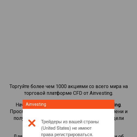
Торгуйте более чем 1000 акциями со всего мира на
торговой платформе CFD от Ainvesting.
Начать торговать CFD-контрактами на
Ainvesting
Boeing
.
Просматривайте котировки в реальном времени и
получайте дивиденды, как если бы вы владели
Трейдеры из вашей страны
самой акцией.
(United States) не имеют
права регистрироваться.
Для получения дополнительной информации об