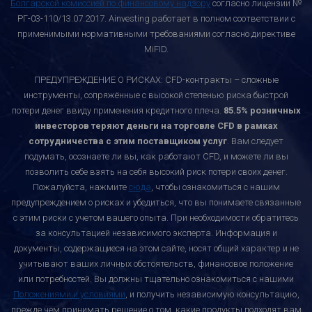
Болгарской комиссией по финансовому надзору
согласно лицензии №
РГ-03-110/13.07.2017. Ainvesting работает в полном соответствии с
применимыми нормативными требованиями согласно директиве
MiFID.
ПРЕДУПРЕЖДЕНИЕ О РИСКАХ: CFD-контракты – сложные
инструменты, сопряжённые с высокой степенью риска быстрой
потери денег ввиду применения кредитного плеча.
85.5% розничных
инвесторов теряют деньги на торговле CFD в рамках
сотрудничества с этим поставщиком услуг
. Вам следует
подумать, осознаете ли вы, как работают CFD, и можете ли вы
позволить себе взять на себя высокий риск потери своих денег.
Пожалуйста, нажмите
сюда
, чтобы ознакомиться с нашим
предупреждением о рисках и убедиться, что вы понимаете связанные
с этим риски с учетом вашего опыта. При необходимости обратитесь
за консультацией независимого эксперта. Информация и
документы, содержащиеся на этом сайте, носят общий характер и не
учитывают ваших личных обстоятельств, финансовое положение
или потребностей. Вы должны тщательно ознакомиться с нашими
Положениями и условиями
, и получить независимую консультацию,
прежде чем принимать решение о том, какие продукты подходят вам