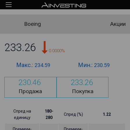
Boeing
Акции
233.26
0.0000%
Макс.:
Мин.:
234.59
230.59
230.46
233.26
Продажа
Покупка
Спред на
180-
Спред (%)
1.22
единицу
280
Премиум-
Премиум-