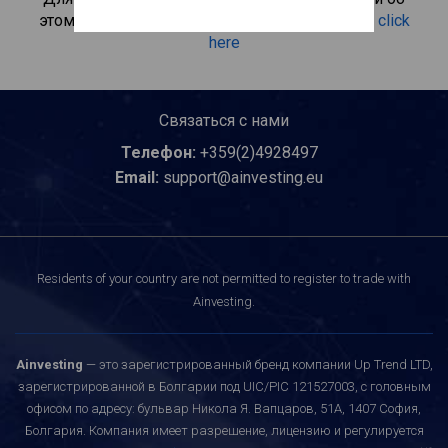
этом инвестиционном продукте, пожалуйста
click
here
Связаться с нами
Телефон:
+359(2)4928497
Email:
support@ainvesting.eu
Residents of your country are not permitted to register to trade with
Ainvesting.
Ainvesting
— это зарегистрированный бренд компании Up Trend LTD,
зарегистрированной в Болгарии под UIC/PIC 121527003, с головным
офисом по адресу: бульвар Никола Я. Вапцаров, 51A, 1407 София,
Болгария. Компания имеет разрешение, лицензию и регулируется