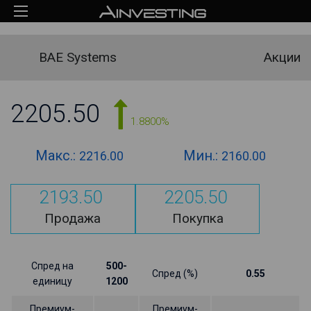
BAE Systems
Акции
2205.50
1.8800%
Макс.:
Мин.:
2216.00
2160.00
2193.50
2205.50
Продажа
Покупка
Спред на
500-
Спред (%)
0.55
единицу
1200
Премиум-
Премиум-