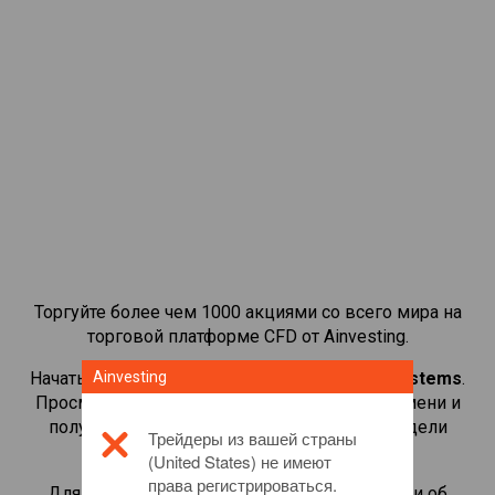
Торгуйте более чем 1000 акциями со всего мира на
торговой платформе CFD от Ainvesting.
Начать торговать CFD-контрактами на
Ainvesting
BAE Systems
.
Просматривайте котировки в реальном времени и
получайте дивиденды, как если бы вы владели
Трейдеры из вашей страны
самой акцией.
(United States) не имеют
права регистрироваться.
Для получения дополнительной информации об