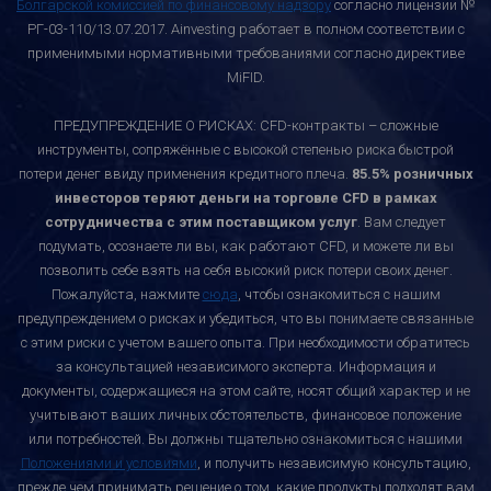
Болгарской комиссией по финансовому надзору
согласно лицензии №
РГ-03-110/13.07.2017. Ainvesting работает в полном соответствии с
применимыми нормативными требованиями согласно директиве
MiFID.
ПРЕДУПРЕЖДЕНИЕ О РИСКАХ: CFD-контракты – сложные
инструменты, сопряжённые с высокой степенью риска быстрой
потери денег ввиду применения кредитного плеча.
85.5% розничных
инвесторов теряют деньги на торговле CFD в рамках
сотрудничества с этим поставщиком услуг
. Вам следует
подумать, осознаете ли вы, как работают CFD, и можете ли вы
позволить себе взять на себя высокий риск потери своих денег.
Пожалуйста, нажмите
сюда
, чтобы ознакомиться с нашим
предупреждением о рисках и убедиться, что вы понимаете связанные
с этим риски с учетом вашего опыта. При необходимости обратитесь
за консультацией независимого эксперта. Информация и
документы, содержащиеся на этом сайте, носят общий характер и не
учитывают ваших личных обстоятельств, финансовое положение
или потребностей. Вы должны тщательно ознакомиться с нашими
Положениями и условиями
, и получить независимую консультацию,
прежде чем принимать решение о том, какие продукты подходят вам