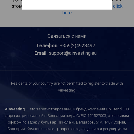
этом инвестиционном продукте, пожалуйста
click
here
Связаться с нами
Телефон:
+359(2)4928497
Email:
support@ainvesting.eu
Residents of your country are not permitted to register to trade with
Ainvesting.
Ainvesting
— это зарегистрированный бренд компании Up Trend LTD,
зарегистрированной в Болгарии под UIC/PIC 121527003, с головным
офисом по адресу: бульвар Никола Я. Вапцаров, 51A, 1407 София,
Болгария. Компания имеет разрешение, лицензию и регулируется