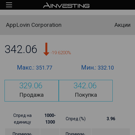
AppLovin Corporation
Акции
342.06
-19.6200%
Макс.:
Мин.:
351.77
332.10
329.06
342.06
Продажа
Покупка
Спред на
1000-
Спред (%)
3.96
единицу
1300
Премиум-
Премиум-