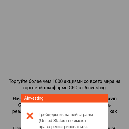
Торгуйте более чем 1000 акциями со всего мира на
торговой платформе CFD от Ainvesting.
Начать торговать CFD-контрактами на
Ainvesting
AppLovin
Corporation
. Просматривайте котировки в
реальном времени и получайте дивиденды, как
Трейдеры из вашей страны
если бы вы владели самой акцией.
(United States) не имеют
права регистрироваться.
Для получения дополнительной информации об