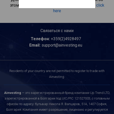
этом инвестиционном продукте, пожалуйста
click
here
Связаться с нами
Телефон:
+359(2)4928497
Email:
support@ainvesting.eu
Residents of your country are not permitted to register to trade with
Ainvesting.
Ainvesting
— это зарегистрированный бренд компании Up Trend LTD,
зарегистрированной в Болгарии под UIC/PIC 121527003, с головным
офисом по адресу: бульвар Никола Я. Вапцаров, 51A, 1407 София,
Болгария. Компания имеет разрешение, лицензию и регулируется