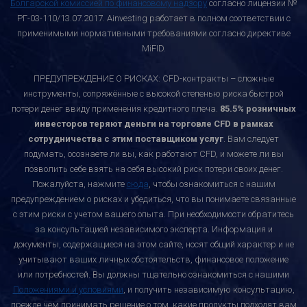
Болгарской комиссией по финансовому надзору
согласно лицензии №
РГ-03-110/13.07.2017. Ainvesting работает в полном соответствии с
применимыми нормативными требованиями согласно директиве
MiFID.
ПРЕДУПРЕЖДЕНИЕ О РИСКАХ: CFD-контракты – сложные
инструменты, сопряжённые с высокой степенью риска быстрой
потери денег ввиду применения кредитного плеча.
85.5% розничных
инвесторов теряют деньги на торговле CFD в рамках
сотрудничества с этим поставщиком услуг
. Вам следует
подумать, осознаете ли вы, как работают CFD, и можете ли вы
позволить себе взять на себя высокий риск потери своих денег.
Пожалуйста, нажмите
сюда
, чтобы ознакомиться с нашим
предупреждением о рисках и убедиться, что вы понимаете связанные
с этим риски с учетом вашего опыта. При необходимости обратитесь
за консультацией независимого эксперта. Информация и
документы, содержащиеся на этом сайте, носят общий характер и не
учитывают ваших личных обстоятельств, финансовое положение
или потребностей. Вы должны тщательно ознакомиться с нашими
Положениями и условиями
, и получить независимую консультацию,
прежде чем принимать решение о том, какие продукты подходят вам