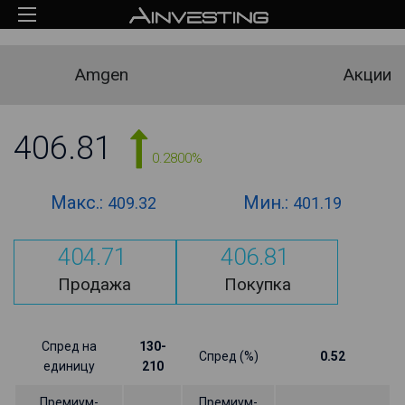
Amgen
Акции
406.81
0.2800%
Макс.:
Мин.:
409.32
401.19
404.71
406.81
Продажа
Покупка
Спред на
130-
Спред (%)
0.52
единицу
210
Премиум-
Премиум-