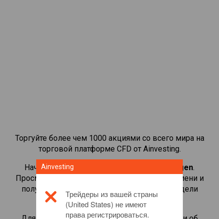
Торгуйте более чем 1000 акциями со всего мира на
торговой платформе CFD от Ainvesting.
Начать торговать CFD-контрактами на
Ainvesting
Amgen
.
Просматривайте котировки в реальном времени и
получайте дивиденды, как если бы вы владели
Трейдеры из вашей страны
самой акцией.
(United States) не имеют
права регистрироваться.
Для получения дополнительной информации об