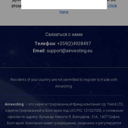
этом инвестиционном продукте, пожалуйста
click
here
Связаться с нами
Телефон:
+359(2)4928497
Email:
support@ainvesting.eu
Residents of your country are not permitted to register to trade with
Ainvesting.
Ainvesting
— это зарегистрированный бренд компании Up Trend LTD,
зарегистрированной в Болгарии под UIC/PIC 121527003, с головным
офисом по адресу: бульвар Никола Я. Вапцаров, 51A, 1407 София,
Болгария. Компания имеет разрешение, лицензию и регулируется