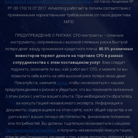
Болгарской комиссией по финансовому надзору
согласно лицензии №
РГ-03-110/13.07.2017. Ainvesting работает в полном соответствии с
применимыми нормативными требованиями согласно директиве
MiFID.
ПРЕДУПРЕЖДЕНИЕ О РИСКАХ: CFD-контракты – сложные
инструменты, сопряжённые с высокой степенью риска быстрой
потери денег ввиду применения кредитного плеча.
85.5% розничных
инвесторов теряют деньги на торговле CFD в рамках
сотрудничества с этим поставщиком услуг
. Вам следует
подумать, осознаете ли вы, как работают CFD, и можете ли вы
позволить себе взять на себя высокий риск потери своих денег.
Пожалуйста, нажмите
сюда
, чтобы ознакомиться с нашим
предупреждением о рисках и убедиться, что вы понимаете связанные
с этим риски с учетом вашего опыта. При необходимости обратитесь
за консультацией независимого эксперта. Информация и
документы, содержащиеся на этом сайте, носят общий характер и не
учитывают ваших личных обстоятельств, финансовое положение
или потребностей. Вы должны тщательно ознакомиться с нашими
Положениями и условиями
, и получить независимую консультацию,
прежде чем принимать решение о том, какие продукты подходят вам