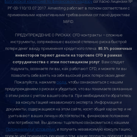
Болгарской комиссией по финансовому надзору
согласно лицензии №
РГ-03-110/13.07.2017. Ainvesting работает в полном соответствии с
применимыми нормативными требованиями согласно директиве
MiFID.
ПРЕДУПРЕЖДЕНИЕ О РИСКАХ: CFD-контракты – сложные
инструменты, сопряжённые с высокой степенью риска быстрой
потери денег ввиду применения кредитного плеча.
85.5% розничных
инвесторов теряют деньги на торговле CFD в рамках
сотрудничества с этим поставщиком услуг
. Вам следует
подумать, осознаете ли вы, как работают CFD, и можете ли вы
позволить себе взять на себя высокий риск потери своих денег.
Пожалуйста, нажмите
сюда
, чтобы ознакомиться с нашим
предупреждением о рисках и убедиться, что вы понимаете связанные
с этим риски с учетом вашего опыта. При необходимости обратитесь
за консультацией независимого эксперта. Информация и
документы, содержащиеся на этом сайте, носят общий характер и не
учитывают ваших личных обстоятельств, финансовое положение
или потребностей. Вы должны тщательно ознакомиться с нашими
Положениями и условиями
, и получить независимую консультацию,
прежде чем принимать решение о том, какие продукты подходят вам