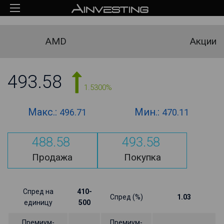
AMD
Акции
493.58
1.5300%
Макс.:
Мин.:
496.71
470.11
488.58
493.58
Продажа
Покупка
Спред на
410-
Спред (%)
1.03
единицу
500
Премиум-
Премиум-