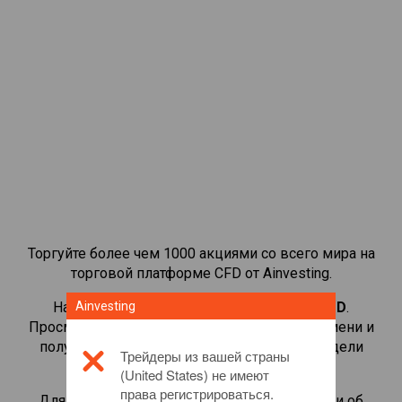
Торгуйте более чем 1000 акциями со всего мира на
торговой платформе CFD от Ainvesting.
Начать торговать CFD-контрактами на
Ainvesting
AMD
.
Просматривайте котировки в реальном времени и
получайте дивиденды, как если бы вы владели
Трейдеры из вашей страны
самой акцией.
(United States) не имеют
права регистрироваться.
Для получения дополнительной информации об