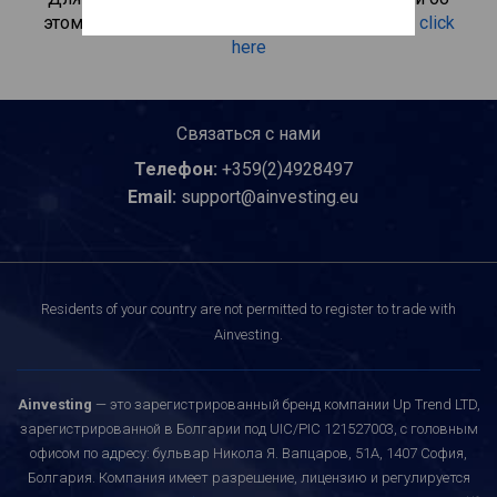
этом инвестиционном продукте, пожалуйста
click
here
Связаться с нами
Телефон:
+359(2)4928497
Email:
support@ainvesting.eu
Residents of your country are not permitted to register to trade with
Ainvesting.
Ainvesting
— это зарегистрированный бренд компании Up Trend LTD,
зарегистрированной в Болгарии под UIC/PIC 121527003, с головным
офисом по адресу: бульвар Никола Я. Вапцаров, 51A, 1407 София,
Болгария. Компания имеет разрешение, лицензию и регулируется