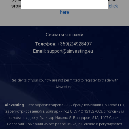
этом инвестиционном продукте, пожалуйста
click
here
Связаться с нами
Телефон:
+359(2)4928497
Email:
support@ainvesting.eu
Residents of your country are not permitted to register to trade with
Ainvesting.
Ainvesting
— это зарегистрированный бренд компании Up Trend LTD,
зарегистрированной в Болгарии под UIC/PIC 121527003, с головным
офисом по адресу: бульвар Никола Я. Вапцаров, 51A, 1407 София,
Болгария. Компания имеет разрешение, лицензию и регулируется