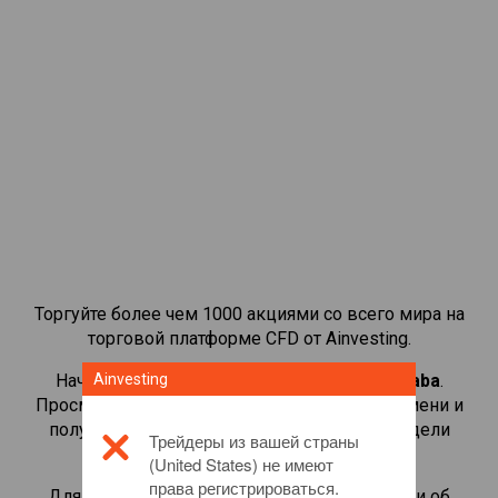
Торгуйте более чем 1000 акциями со всего мира на
торговой платформе CFD от Ainvesting.
Начать торговать CFD-контрактами на
Ainvesting
Alibaba
.
Просматривайте котировки в реальном времени и
получайте дивиденды, как если бы вы владели
Трейдеры из вашей страны
самой акцией.
(United States) не имеют
права регистрироваться.
Для получения дополнительной информации об