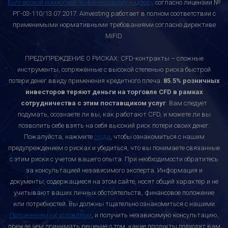
Болгарской комиссией по финансовому надзору
согласно лицензии №
РГ-03-110/13.07.2017. Ainvesting работает в полном соответствии с
применимыми нормативными требованиями согласно директиве
MiFID.
ПРЕДУПРЕЖДЕНИЕ О РИСКАХ: CFD-контракты – сложные
инструменты, сопряжённые с высокой степенью риска быстрой
потери денег ввиду применения кредитного плеча.
85.5% розничных
инвесторов теряют деньги на торговле CFD в рамках
сотрудничества с этим поставщиком услуг
. Вам следует
подумать, осознаете ли вы, как работают CFD, и можете ли вы
позволить себе взять на себя высокий риск потери своих денег.
Пожалуйста, нажмите
сюда
, чтобы ознакомиться с нашим
предупреждением о рисках и убедиться, что вы понимаете связанные
с этим риски с учетом вашего опыта. При необходимости обратитесь
за консультацией независимого эксперта. Информация и
документы, содержащиеся на этом сайте, носят общий характер и не
учитывают ваших личных обстоятельств, финансовое положение
или потребностей. Вы должны тщательно ознакомиться с нашими
Положениями и условиями
, и получить независимую консультацию,
прежде чем принимать решение о том, какие продукты подходят вам