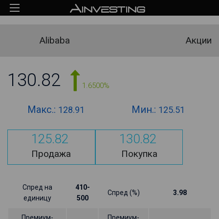
Alibaba
Акции
130.82
1.6500%
Макс.:
Мин.:
128.91
125.51
125.82
130.82
Продажа
Покупка
Спред на
410-
Спред (%)
3.98
единицу
500
Премиум-
Премиум-