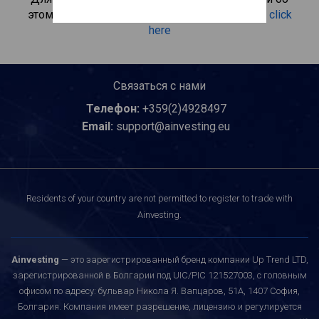
этом инвестиционном продукте, пожалуйста
click
here
Связаться с нами
Телефон:
+359(2)4928497
Email:
support@ainvesting.eu
Residents of your country are not permitted to register to trade with
Ainvesting.
Ainvesting
— это зарегистрированный бренд компании Up Trend LTD,
зарегистрированной в Болгарии под UIC/PIC 121527003, с головным
офисом по адресу: бульвар Никола Я. Вапцаров, 51A, 1407 София,
Болгария. Компания имеет разрешение, лицензию и регулируется