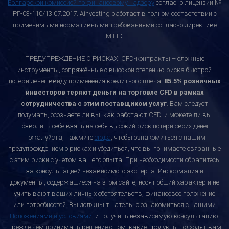
Болгарской комиссией по финансовому надзору
согласно лицензии №
РГ-03-110/13.07.2017. Ainvesting работает в полном соответствии с
применимыми нормативными требованиями согласно директиве
MiFID.
ПРЕДУПРЕЖДЕНИЕ О РИСКАХ: CFD-контракты – сложные
инструменты, сопряжённые с высокой степенью риска быстрой
потери денег ввиду применения кредитного плеча.
85.5% розничных
инвесторов теряют деньги на торговле CFD в рамках
сотрудничества с этим поставщиком услуг
. Вам следует
подумать, осознаете ли вы, как работают CFD, и можете ли вы
позволить себе взять на себя высокий риск потери своих денег.
Пожалуйста, нажмите
сюда
, чтобы ознакомиться с нашим
предупреждением о рисках и убедиться, что вы понимаете связанные
с этим риски с учетом вашего опыта. При необходимости обратитесь
за консультацией независимого эксперта. Информация и
документы, содержащиеся на этом сайте, носят общий характер и не
учитывают ваших личных обстоятельств, финансовое положение
или потребностей. Вы должны тщательно ознакомиться с нашими
Положениями и условиями
, и получить независимую консультацию,
прежде чем принимать решение о том, какие продукты подходят вам