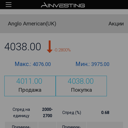
Anglo American(UK)
Акции
4038.00
-0.2800%
Макс.:
Мин.:
4076.00
3975.00
4011.00
4038.00
Продажа
Покупка
Спред на
2000-
Спред (%)
0.68
единицу
2700
Премиум-
Премиум-