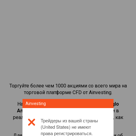
Торгуйте более чем 1000 акциями со всего мира на
торговой платформе CFD от Ainvesting.
Начать торговать CFD-контрактами на
Ainvesting
Anglo
American(UK)
. Просматривайте котировки в
реальном времени и получайте дивиденды, как
Трейдеры из вашей страны
если бы вы владели самой акцией.
(United States) не имеют
права регистрироваться.
Для получения дополнительной информации об