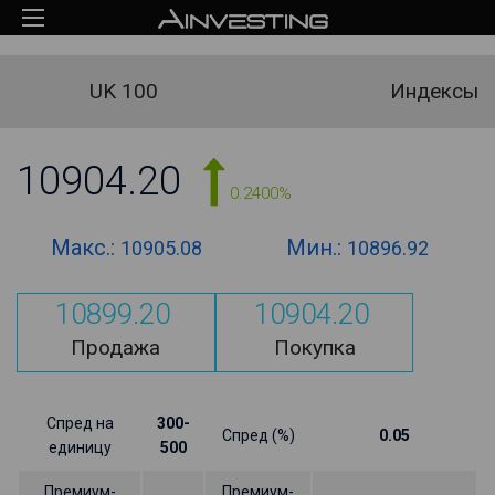
UK 100
Индексы
10904.20
0.2400%
Макс.:
Мин.:
10905.08
10896.92
10899.20
10904.20
Продажа
Покупка
Спред на
300-
Спред (%)
0.05
единицу
500
Премиум-
Премиум-