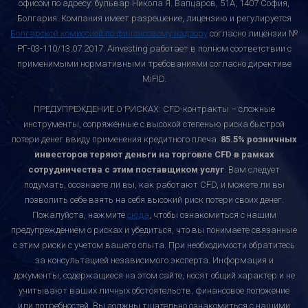
офисом по адресу: бульвар Никола Я. Вапцаров, 51A, 1407 София,
Болгария. Компания имеет разрешение, лицензию и регулируется
Болгарской комиссией по финансовому надзору
согласно лицензии №
РГ-03-110/13.07.2017. Ainvesting работает в полном соответствии с
применимыми нормативными требованиями согласно директиве
MiFID.
ПРЕДУПРЕЖДЕНИЕ О РИСКАХ: CFD-контракты – сложные
инструменты, сопряжённые с высокой степенью риска быстрой
потери денег ввиду применения кредитного плеча.
85.5% розничных
инвесторов теряют деньги на торговле CFD в рамках
сотрудничества с этим поставщиком услуг
. Вам следует
подумать, осознаете ли вы, как работают CFD, и можете ли вы
позволить себе взять на себя высокий риск потери своих денег.
Пожалуйста, нажмите
сюда
, чтобы ознакомиться с нашим
предупреждением о рисках и убедиться, что вы понимаете связанные
с этим риски с учетом вашего опыта. При необходимости обратитесь
за консультацией независимого эксперта. Информация и
документы, содержащиеся на этом сайте, носят общий характер и не
учитывают ваших личных обстоятельств, финансовое положение
или потребностей. Вы должны тщательно ознакомиться с нашими