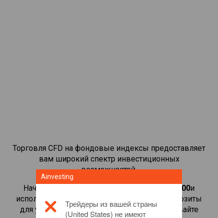
Торговля CFD на фондовые индексы предоставляет
вам широкий спектр инвестиционных
возможностей.
Ainvesting
Начать торговать CFD-контрактами на
UK 100
и
используйте небольшие маржинальные депозиты
Трейдеры из вашей страны
для увеличения объема торговли. Отслеживайте
(United States) не имеют