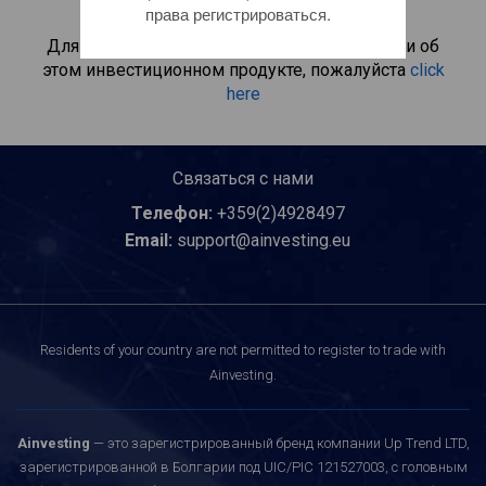
секторы экономики.
права регистрироваться.
Для получения дополнительной информации об
этом инвестиционном продукте, пожалуйста
click
here
Связаться с нами
Телефон:
+359(2)4928497
Email:
support@ainvesting.eu
Residents of your country are not permitted to register to trade with
Ainvesting.
Ainvesting
— это зарегистрированный бренд компании Up Trend LTD,
зарегистрированной в Болгарии под UIC/PIC 121527003, с головным