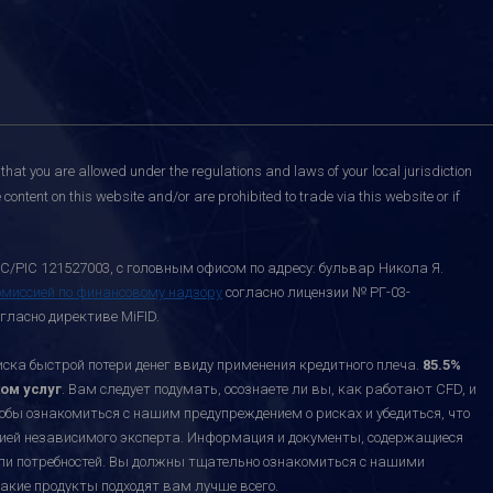
that you are allowed under the regulations and laws of your local jurisdiction
content on this website and/or are prohibited to trade via this website or if
C/PIC 121527003, с головным офисом по адресу: бульвар Никола Я.
омиссией по финансовому надзору
согласно лицензии № РГ-03-
гласно директиве MiFID.
а быстрой потери денег ввиду применения кредитного плеча.
85.5%
ом услуг
. Вам следует подумать, осознаете ли вы, как работают CFD, и
тобы ознакомиться с нашим предупреждением о рисках и убедиться, что
ацией независимого эксперта. Информация и документы, содержащиеся
или потребностей. Вы должны тщательно ознакомиться с нашими
акие продукты подходят вам лучше всего.