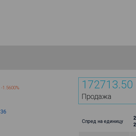
172713.50
-1.5600%
Продажа
.36
2
Спред на единицу
2