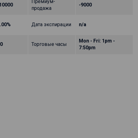
Премиум-
10000
-9000
продажа
.00%
Дата экспирации
n/a
Mon - Fri: 1pm -
0
Торговые часы
7:50pm