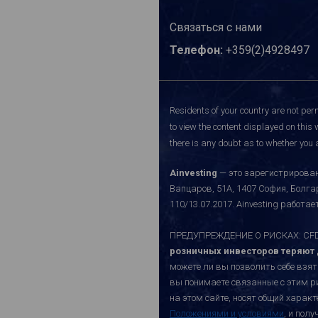
Связаться с нами
Телефон:
+359(2)4928497
Residents of your country are not perm
to view the content displayed on this 
there is any doubt as to whether you a
Ainvesting
— это зарегистрирован
Вапцаров, 51A, 1407 София, Болг
110/13.07.2017. Ainvesting работ
ПРЕДУПРЕЖДЕНИЕ О РИСКАХ: CFD-к
розничных инвесторов теряют д
можете ли вы позволить себе взят
вы понимаете связанные с этим р
на этом сайте, носят общий хара
Положениями и условиями
, и пол