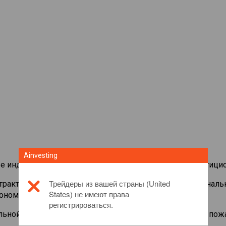
Ainvesting
е индексы предоставляет вам широкий спектр инвестици
Трейдеры из вашей страны (United
нтрактами на
Bovespa
и используйте небольшие маржинальн
States) не имеют права
ономики.
регистрироваться.
льной информации об этом инвестиционном продукте, пож