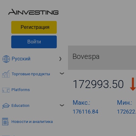
Pегистрация
Войти
Bovespa
Русский
Торговые продукты
172993.50
Platforms
Макс.:
Мин.:
Education
176116.84
172622
Новости и аналитика