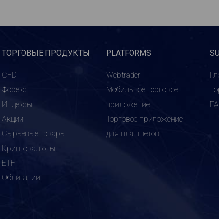
ТОРГОВЫЕ ПРОДУКТЫ
PLATFORMS
S
CFD
Webtrader
Гл
Форекс
Мобильное торговое
То
Индексы
приложение
F
Акции
Торговое приложение
Сырьевые товары
для планшетов
Криптовалюты
ETF
Облигации