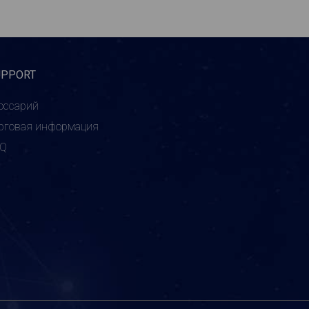
UPPORT
оссарий
рговая информация
AQ