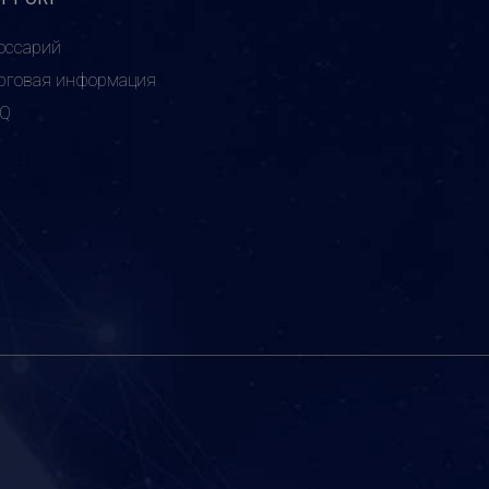
оссарий
рговая информация
AQ