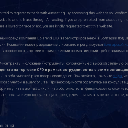
itted to register to trade with Ainvesting.
By accessing this website you confirm 
website and to trade through Ainvesting. If you are prohibited from accessing the 
re allowed to trade or not, you are kindly requested to exit this website.
ный бренд компании Up Trend LTD, зарегистрированной в Болгарии под UI
ария. Компания имеет разрешение, лицензию и регулируется
Болгарской к
ает в полном соответствии с применимыми нормативными требованиями со
онтракты – сложные инструменты, сопряжённые с высокой степенью риск
еньги на торговле CFD в рамках сотрудничества с этим поставщик
ь на себя высокий риск потери своих денег. Пожалуйста, нажмите
сюда
, ч
иски с учетом вашего опыта. При необходимости обратитесь за консульт
ктер и не учитывают ваших личных обстоятельств, финансовое положение 
учить независимую консультацию, прежде чем принимать решение о том, к
ашения