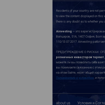
Residents of your country are not perm
to view the content displayed on this 
there is any doubt as to whether you a
Ainvesting
— это зарегистрирован
Вапцаров, 51A, 1407 София, Болг
110/13.07.2017. Ainvesting работ
ПРЕДУПРЕЖДЕНИЕ О РИСКАХ: CFD-к
розничных инвесторов теряют д
можете ли вы позволить себе взят
вы понимаете связанные с этим р
на этом сайте, носят общий хара
Положениями и условиями
, и пол
about us
Условия и Согл