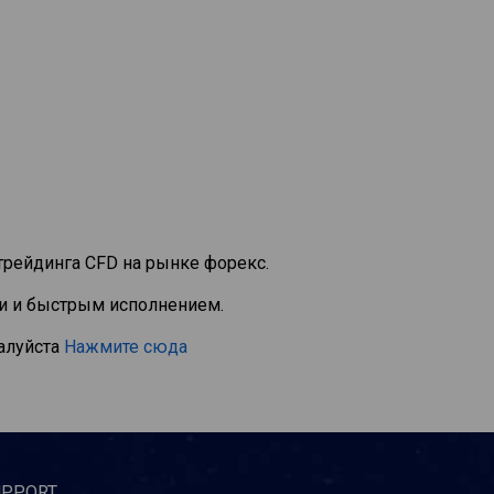
трейдинга CFD на рынке форекс.
и и быстрым исполнением.
алуйста
Нажмите сюда
UPPORT