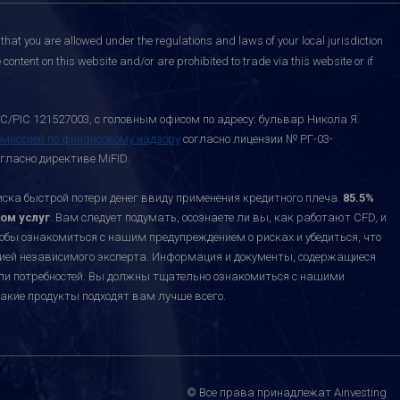
that you are allowed under the regulations and laws of your local jurisdiction
content on this website and/or are prohibited to trade via this website or if
C/PIC 121527003, с головным офисом по адресу: бульвар Никола Я.
омиссией по финансовому надзору
согласно лицензии № РГ-03-
гласно директиве MiFID.
а быстрой потери денег ввиду применения кредитного плеча.
85.5%
ом услуг
. Вам следует подумать, осознаете ли вы, как работают CFD, и
тобы ознакомиться с нашим предупреждением о рисках и убедиться, что
ацией независимого эксперта. Информация и документы, содержащиеся
или потребностей. Вы должны тщательно ознакомиться с нашими
акие продукты подходят вам лучше всего.
© Все права принадлежат Ainvesting