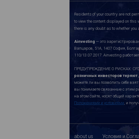
Residents of your country are not perm
to view the content displayed on this 
there is any doubt as to whether you a
Ainvesting
— это зарегистрирован
Вапцаров, 51A, 1407 София, Болг
110/13.07.2017. Ainvesting работ
ПРЕДУПРЕЖДЕНИЕ О РИСКАХ: CFD-к
розничных инвесторов теряют д
можете ли вы позволить себе взят
вы понимаете связанные с этим р
на этом сайте, носят общий хара
Положениями и условиями
, и пол
about us
Условия и Согл