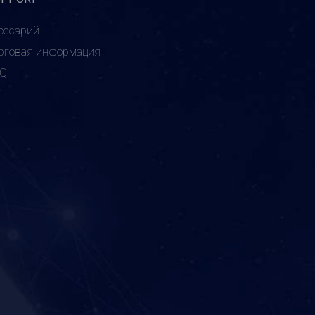
оссарий
рговая информация
AQ