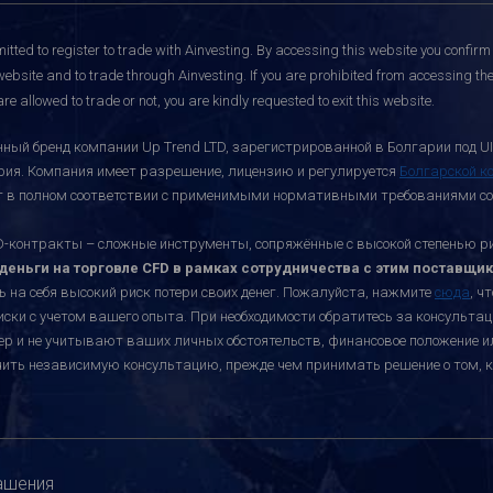
itted to register to trade with Ainvesting.
By accessing this website you confirm 
website and to trade through Ainvesting. If you are prohibited from accessing the 
re allowed to trade or not, you are kindly requested to exit this website.
ный бренд компании Up Trend LTD, зарегистрированной в Болгарии под UI
ария. Компания имеет разрешение, лицензию и регулируется
Болгарской к
ает в полном соответствии с применимыми нормативными требованиями со
онтракты – сложные инструменты, сопряжённые с высокой степенью риск
еньги на торговле CFD в рамках сотрудничества с этим поставщик
ь на себя высокий риск потери своих денег. Пожалуйста, нажмите
сюда
, ч
иски с учетом вашего опыта. При необходимости обратитесь за консульт
ктер и не учитывают ваших личных обстоятельств, финансовое положение 
учить независимую консультацию, прежде чем принимать решение о том, к
ашения