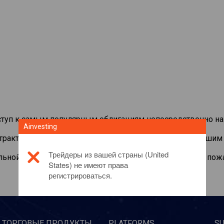
туп к самым популярным облигациям непосредственно на
Ainvesting
нтрактами на
Official Trump
с минимальной маржой, лучшим 
Трейдеры из вашей страны (United
льной информации об этом инвестиционном продукте, пож
States) не имеют права
регистрироваться.
ТОРГОВЫЕ ПРОДУКТЫ
PLATFORMS
S