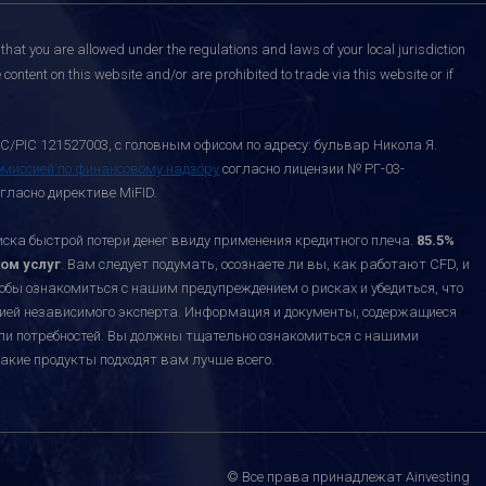
that you are allowed under the regulations and laws of your local jurisdiction
content on this website and/or are prohibited to trade via this website or if
C/PIC 121527003, с головным офисом по адресу: бульвар Никола Я.
омиссией по финансовому надзору
согласно лицензии № РГ-03-
гласно директиве MiFID.
а быстрой потери денег ввиду применения кредитного плеча.
85.5%
ом услуг
. Вам следует подумать, осознаете ли вы, как работают CFD, и
тобы ознакомиться с нашим предупреждением о рисках и убедиться, что
ацией независимого эксперта. Информация и документы, содержащиеся
или потребностей. Вы должны тщательно ознакомиться с нашими
акие продукты подходят вам лучше всего.
© Все права принадлежат Ainvesting