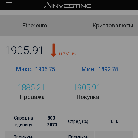
Ethereum
Криптовалюты
1905.91
-0.3500%
Макс.:
Мин.:
1906.75
1892.78
1885.21
1905.91
Продажа
Покупка
Спред на
800-
Спред (%)
1.10
единицу
2070
Премиум-
Премиум-