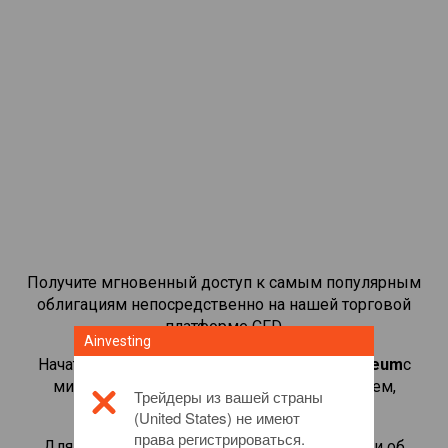
Получите мгновенный доступ к самым популярным
облигациям непосредственно на нашей торговой
платформе CFD.
Ainvesting
Начать торговать CFD-контрактами на
Ethereum
с
минимальной маржой, лучшим исполнением,
Трейдеры из вашей страны
кредитным плечом до 1:200.
(United States) не имеют
права регистрироваться.
Для получения дополнительной информации об