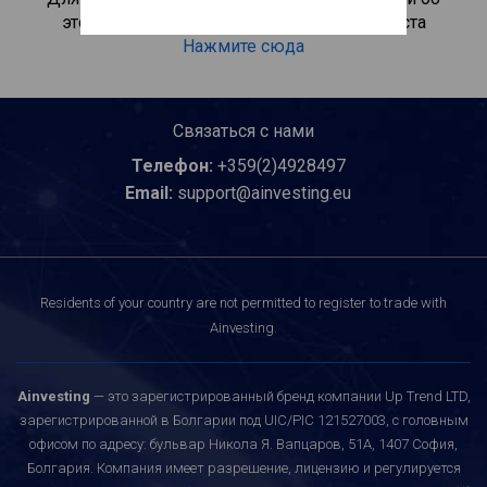
этом инвестиционном продукте, пожалуйста
Нажмите сюда
Связаться с нами
Телефон:
+359(2)4928497
Email:
support@ainvesting.eu
Residents of your country are not permitted to register to trade with
Ainvesting.
Ainvesting
— это зарегистрированный бренд компании Up Trend LTD,
зарегистрированной в Болгарии под UIC/PIC 121527003, с головным
офисом по адресу: бульвар Никола Я. Вапцаров, 51A, 1407 София,
Болгария. Компания имеет разрешение, лицензию и регулируется