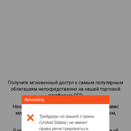
Получите мгновенный доступ к самым популярным
облигациям непосредственно на нашей торговой
платформе CFD.
Ainvesting
Начать торговать CFD-контрактами на
Cardano
с
минимальной маржой, лучшим исполнением,
Трейдеры из вашей страны
кредитным плечом до 1:200.
(United States) не имеют
права регистрироваться.
Для получения дополнительной информации об