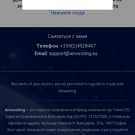
этом инвестиционном продукте, пожалуйста
Нажмите сюда
Связаться с нами
Телефон:
+359(2)4928497
Email:
support@ainvesting.eu
Residents of your country are not permitted to register to trade with
Ainvesting.
Ainvesting
— это зарегистрированный бренд компании Up Trend LTD,
зарегистрированной в Болгарии под UIC/PIC 121527003, с головным
офисом по адресу: бульвар Никола Я. Вапцаров, 51A, 1407 София,
Болгария. Компания имеет разрешение, лицензию и регулируется