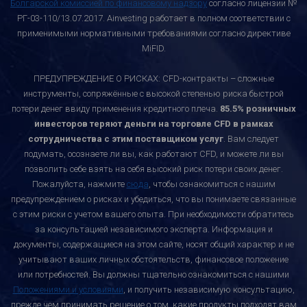
Болгарской комиссией по финансовому надзору
согласно лицензии №
РГ-03-110/13.07.2017. Ainvesting работает в полном соответствии с
применимыми нормативными требованиями согласно директиве
MiFID.
ПРЕДУПРЕЖДЕНИЕ О РИСКАХ: CFD-контракты – сложные
инструменты, сопряжённые с высокой степенью риска быстрой
потери денег ввиду применения кредитного плеча.
85.5% розничных
инвесторов теряют деньги на торговле CFD в рамках
сотрудничества с этим поставщиком услуг
. Вам следует
подумать, осознаете ли вы, как работают CFD, и можете ли вы
позволить себе взять на себя высокий риск потери своих денег.
Пожалуйста, нажмите
сюда
, чтобы ознакомиться с нашим
предупреждением о рисках и убедиться, что вы понимаете связанные
с этим риски с учетом вашего опыта. При необходимости обратитесь
за консультацией независимого эксперта. Информация и
документы, содержащиеся на этом сайте, носят общий характер и не
учитывают ваших личных обстоятельств, финансовое положение
или потребностей. Вы должны тщательно ознакомиться с нашими
Положениями и условиями
, и получить независимую консультацию,
прежде чем принимать решение о том, какие продукты подходят вам