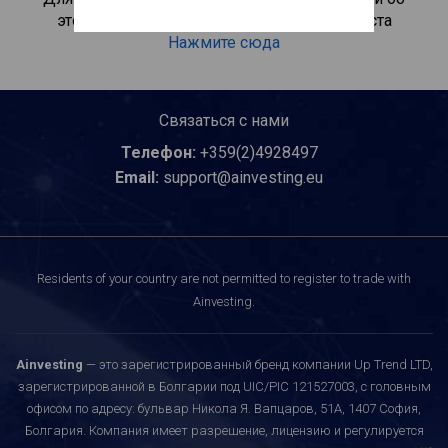
этом инвестиционном продукте, пожалуйста
Нажмите сюда
Связаться с нами
Телефон:
+359(2)4928497
Email:
support@ainvesting.eu
Residents of your country are not permitted to register to trade with
Ainvesting.
Ainvesting
— это зарегистрированный бренд компании Up Trend LTD,
зарегистрированной в Болгарии под UIC/PIC 121527003, с головным
офисом по адресу: бульвар Никола Я. Вапцаров, 51A, 1407 София,
Болгария. Компания имеет разрешение, лицензию и регулируется