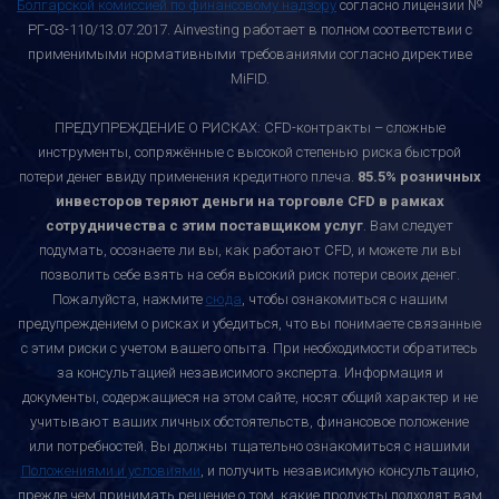
Болгарской комиссией по финансовому надзору
согласно лицензии №
РГ-03-110/13.07.2017. Ainvesting работает в полном соответствии с
применимыми нормативными требованиями согласно директиве
MiFID.
ПРЕДУПРЕЖДЕНИЕ О РИСКАХ: CFD-контракты – сложные
инструменты, сопряжённые с высокой степенью риска быстрой
потери денег ввиду применения кредитного плеча.
85.5% розничных
инвесторов теряют деньги на торговле CFD в рамках
сотрудничества с этим поставщиком услуг
. Вам следует
подумать, осознаете ли вы, как работают CFD, и можете ли вы
позволить себе взять на себя высокий риск потери своих денег.
Пожалуйста, нажмите
сюда
, чтобы ознакомиться с нашим
предупреждением о рисках и убедиться, что вы понимаете связанные
с этим риски с учетом вашего опыта. При необходимости обратитесь
за консультацией независимого эксперта. Информация и
документы, содержащиеся на этом сайте, носят общий характер и не
учитывают ваших личных обстоятельств, финансовое положение
или потребностей. Вы должны тщательно ознакомиться с нашими
Положениями и условиями
, и получить независимую консультацию,
прежде чем принимать решение о том, какие продукты подходят вам