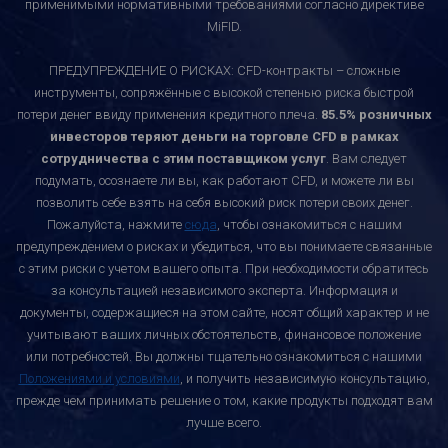
применимыми нормативными требованиями согласно директиве
MiFID.
ПРЕДУПРЕЖДЕНИЕ О РИСКАХ: CFD-контракты – сложные
инструменты, сопряжённые с высокой степенью риска быстрой
потери денег ввиду применения кредитного плеча.
85.5% розничных
инвесторов теряют деньги на торговле CFD в рамках
сотрудничества с этим поставщиком услуг
. Вам следует
подумать, осознаете ли вы, как работают CFD, и можете ли вы
позволить себе взять на себя высокий риск потери своих денег.
Пожалуйста, нажмите
сюда
, чтобы ознакомиться с нашим
предупреждением о рисках и убедиться, что вы понимаете связанные
с этим риски с учетом вашего опыта. При необходимости обратитесь
за консультацией независимого эксперта. Информация и
документы, содержащиеся на этом сайте, носят общий характер и не
учитывают ваших личных обстоятельств, финансовое положение
или потребностей. Вы должны тщательно ознакомиться с нашими
Положениями и условиями
, и получить независимую консультацию,
прежде чем принимать решение о том, какие продукты подходят вам
лучше всего.