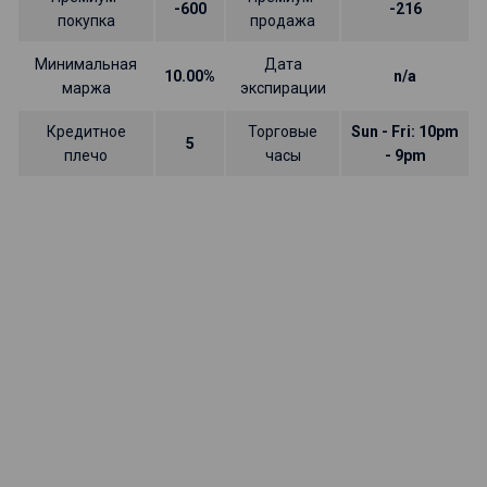
-600
-216
покупка
продажа
Минимальная
Дата
10.00%
n/a
маржа
экспирации
Кредитное
Торговые
Sun - Fri: 10pm
5
плечо
часы
- 9pm