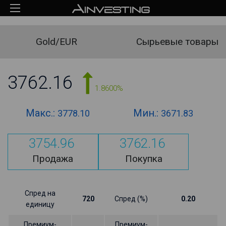
Gold/EUR
Сырьевые товары
3762.16
1.8600%
Макс.:
Мин.:
3778.10
3671.83
3754.96
3762.16
Продажа
Покупка
Спред на
720
Спред (%)
0.20
единицу
Премиум-
Премиум-