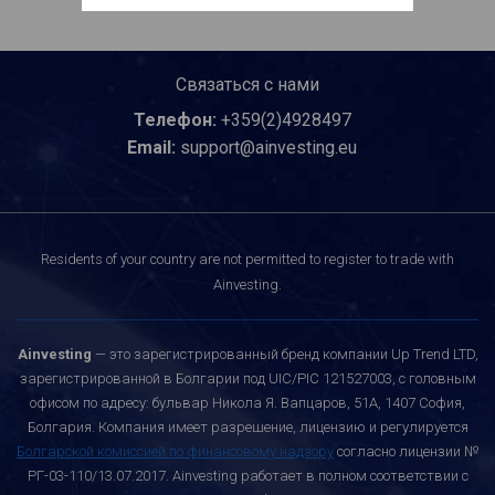
Связаться с нами
Телефон:
+359(2)4928497
Email:
support@ainvesting.eu
Residents of your country are not permitted to register to trade with
Ainvesting.
Ainvesting
— это зарегистрированный бренд компании Up Trend LTD,
зарегистрированной в Болгарии под UIC/PIC 121527003, с головным
офисом по адресу: бульвар Никола Я. Вапцаров, 51A, 1407 София,
Болгария. Компания имеет разрешение, лицензию и регулируется
Болгарской комиссией по финансовому надзору
согласно лицензии №
РГ-03-110/13.07.2017. Ainvesting работает в полном соответствии с