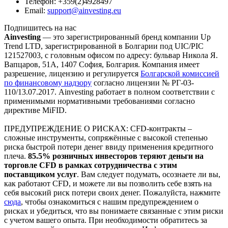
Телефон:
+359(2)4928497
Email:
support@ainvesting.eu
Подпишитесь на нас
Ainvesting
— это зарегистрированный бренд компании Up
Trend LTD, зарегистрированной в Болгарии под UIC/PIC
121527003, с головным офисом по адресу: бульвар Никола Я.
Вапцаров, 51A, 1407 София, Болгария. Компания имеет
разрешение, лицензию и регулируется
Болгарской комиссией
по финансовому надзору
согласно лицензии № РГ-03-
110/13.07.2017. Ainvesting работает в полном соответствии с
применимыми нормативными требованиями согласно
директиве MiFID.
ПРЕДУПРЕЖДЕНИЕ О РИСКАХ: CFD-контракты –
сложные инструменты, сопряжённые с высокой степенью
риска быстрой потери денег ввиду применения кредитного
плеча.
85.5% розничных инвесторов теряют деньги на
торговле CFD в рамках сотрудничества с этим
поставщиком услуг
. Вам следует подумать, осознаете ли вы,
как работают CFD, и можете ли вы позволить себе взять на
себя высокий риск потери своих денег. Пожалуйста, нажмите
сюда
, чтобы ознакомиться с нашим предупреждением о
рисках и убедиться, что вы понимаете связанные с этим риски
с учетом вашего опыта. При необходимости обратитесь за