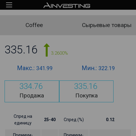
Coffee
Сырьевые товары
335.16
3.2600%
Макс.:
Мин.:
341.99
322.19
334.76
335.16
Продажа
Покупка
Спред на
25-40
Спред (%)
0.12
единицу
Премиум-
Премиум-