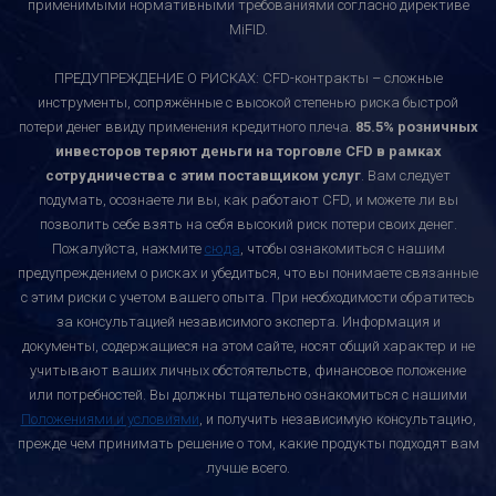
применимыми нормативными требованиями согласно директиве
MiFID.
ПРЕДУПРЕЖДЕНИЕ О РИСКАХ: CFD-контракты – сложные
инструменты, сопряжённые с высокой степенью риска быстрой
потери денег ввиду применения кредитного плеча.
85.5% розничных
инвесторов теряют деньги на торговле CFD в рамках
сотрудничества с этим поставщиком услуг
. Вам следует
подумать, осознаете ли вы, как работают CFD, и можете ли вы
позволить себе взять на себя высокий риск потери своих денег.
Пожалуйста, нажмите
сюда
, чтобы ознакомиться с нашим
предупреждением о рисках и убедиться, что вы понимаете связанные
с этим риски с учетом вашего опыта. При необходимости обратитесь
за консультацией независимого эксперта. Информация и
документы, содержащиеся на этом сайте, носят общий характер и не
учитывают ваших личных обстоятельств, финансовое положение
или потребностей. Вы должны тщательно ознакомиться с нашими
Положениями и условиями
, и получить независимую консультацию,
прежде чем принимать решение о том, какие продукты подходят вам
лучше всего.