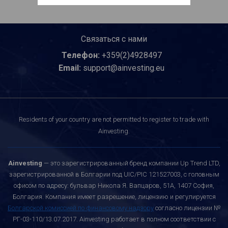
Связаться с нами
Телефон:
+359(2)4928497
Email:
support@ainvesting.eu
Residents of your country are not permitted to register to trade with
Ainvesting.
Ainvesting
— это зарегистрированный бренд компании Up Trend LTD,
зарегистрированной в Болгарии под UIC/PIC 121527003, с головным
офисом по адресу: бульвар Никола Я. Вапцаров, 51A, 1407 София,
Болгария. Компания имеет разрешение, лицензию и регулируется
Болгарской комиссией по финансовому надзору
согласно лицензии №
РГ-03-110/13.07.2017. Ainvesting работает в полном соответствии с