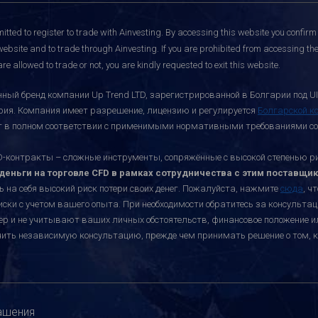
itted to register to trade with Ainvesting.
By accessing this website you confirm 
website and to trade through Ainvesting. If you are prohibited from accessing the 
re allowed to trade or not, you are kindly requested to exit this website.
ный бренд компании Up Trend LTD, зарегистрированной в Болгарии под UI
ария. Компания имеет разрешение, лицензию и регулируется
Болгарской к
ает в полном соответствии с применимыми нормативными требованиями со
онтракты – сложные инструменты, сопряжённые с высокой степенью риск
еньги на торговле CFD в рамках сотрудничества с этим поставщик
ь на себя высокий риск потери своих денег. Пожалуйста, нажмите
сюда
, ч
иски с учетом вашего опыта. При необходимости обратитесь за консульт
ктер и не учитывают ваших личных обстоятельств, финансовое положение 
учить независимую консультацию, прежде чем принимать решение о том, к
ашения