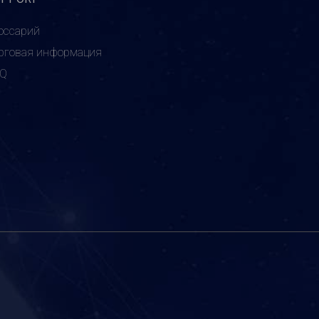
оссарий
рговая информация
AQ