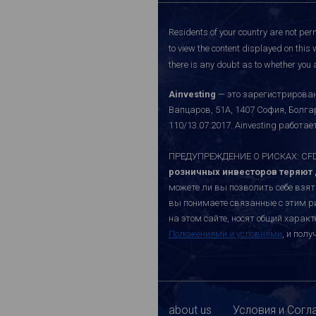
Residents of your country are not perm
to view the content displayed on this 
there is any doubt as to whether you a
Ainvesting
— это зарегистрирован
Вапцаров, 51A, 1407 София, Болг
110/13.07.2017. Ainvesting работ
ПРЕДУПРЕЖДЕНИЕ О РИСКАХ: CFD-к
розничных инвесторов теряют д
можете ли вы позволить себе взят
вы понимаете связанные с этим р
на этом сайте, носят общий хара
Положениями и условиями
, и пол
about us
Условия и Согл