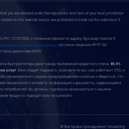
that you are allowed under the regulations and laws of your local jurisdiction
content on this website and/or are prohibited to trade via this website or if
C/PIC 121527003, с головным офисом по адресу: бульвар Никола Я.
омиссией по финансовому надзору
согласно лицензии № РГ-03-
гласно директиве MiFID.
а быстрой потери денег ввиду применения кредитного плеча.
85.5%
ом услуг
. Вам следует подумать, осознаете ли вы, как работают CFD, и
тобы ознакомиться с нашим предупреждением о рисках и убедиться, что
ацией независимого эксперта. Информация и документы, содержащиеся
или потребностей. Вы должны тщательно ознакомиться с нашими
акие продукты подходят вам лучше всего.
© Все права принадлежат Ainvesting