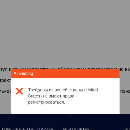
туп к самым популярным облигациям непосредственно на
Ainvesting
нтрактами на
US 10Y T-Note
Трейдеры из вашей страны (United
льной информации об этом инвестиционном продукте, пож
States) не имеют права
регистрироваться.
ТОРГОВЫЕ ПРОДУКТЫ
PLATFORMS
S