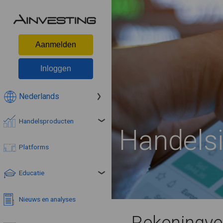
Aanmelden
Inloggen
Nederlands
Handelsproducten
Handelsi
Platforms
Educatie
Nieuws en analyses