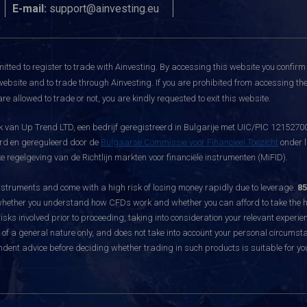
E-mail:
support@ainvesting.eu
itted to register to trade with Ainvesting.
By accessing this website you confirm 
website and to trade through Ainvesting. If you are prohibited from accessing the 
re allowed to trade or not, you are kindly requested to exit this website.
 van Up Trend LTD, een bedrijf geregistreerd in Bulgarije met UIC/PIC 121527003
eerd en gereguleerd door de
Bulgaarse Commissie voor Financieel Toezicht
onder l
 regelgeving van de Richtlijn markten voor financiële instrumenten (MiFID).
ruments and come with a high risk of losing money rapidly due to leverage.
85
hether you understand how CFDs work and whether you can afford to take the hig
sks involved prior to proceeding, taking into consideration your relevant experie
f a general nature only, and does not take into account your personal circumsta
dent advice before deciding whether trading in such products is suitable for yo