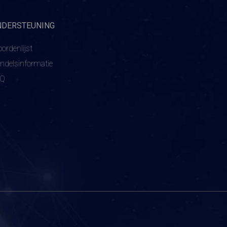
NDERSTEUNING
ordenlijst
ndelsinformatie
AQ