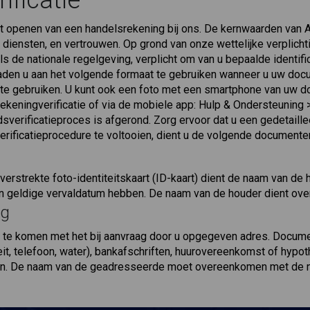
ificatie
t openen van een handelsrekening bij ons. De kernwaarden van Ai
iensten, en vertrouwen. Op grond van onze wettelijke verplichtin
s de nationale regelgeving, verplicht om van u bepaalde identif
 raden u aan het volgende formaat te gebruiken wanneer u uw doc
i te gebruiken. U kunt ook een foto met een smartphone van uw 
ekeningverificatie of via de mobiele app: Hulp & Ondersteuning
sverificatieproces is afgerond. Zorg ervoor dat u een gedetaille
erificatieprocedure te voltooien, dient u de volgende documente
verstrekte foto-identiteitskaart (ID-kaart) dient de naam van de
een geldige vervaldatum hebben. De naam van de houder dient o
ng
 te komen met het bij aanvraag door u opgegeven adres. Docume
iteit, telefoon, water), bankafschriften, huurovereenkomst of hy
den. De naam van de geadresseerde moet overeenkomen met de 