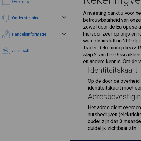
Rekeningver
Over ons
Ainvesting dankt u voor he
Ondersteuning
betrouwbaarheid van onze d
zowel door de Europese al
hiervoor zeer op prijs en
Handelsinformatie
we u de instelling 200 dp
Trader Rekeningopties > R
Juridisch
stap 2 van het Geschikheid
en andere kennis. Om de v
Identiteitskaart
Op de door de overheid 
identiteitskaart moet 
Adresbevestigi
Het adres dient overeen
nutsbedrijven (elektric
ouder zijn dan 3 maan
duidelijk zichtbaar zijn.