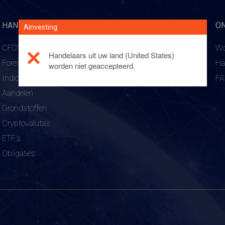
HANDELSPRODUCTEN
PLATFORMS
O
Ainvesting
CFD's
WebTrader
Wo
Handelaars uit uw land (United States)
Forex
Mobiele handelsapp
Ha
worden niet geaccepteerd.
Indices
Tablet handelsapp
F
Aandelen
Grondstoffen
Cryptovaluta's
ETF's
Obligaties