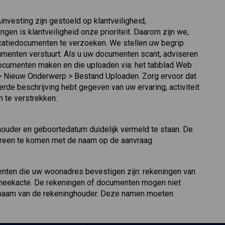
nvesting zijn gestoeld op klantveiligheid,
gen is klantveiligheid onze prioriteit. Daarom zijn we,
icatiedocumenten te verzoeken. We stellen uw begrip
umenten verstuurt: Als u uw documenten scant, adviseren
documenten maken en die uploaden via: het tabblad Web
 > Nieuw Onderwerp > Bestand Uploaden. Zorg ervoor dat
erde beschrijving hebt gegeven van uw ervaring, activiteit
n te verstrekken:
 houder en geboortedatum duidelijk vermeld te staan. De
vereen te komen met de naam op de aanvraag
nten die uw woonadres bevestigen zijn: rekeningen van
potheekacte. De rekeningen of documenten mogen niet
naam van de rekeninghouder. Deze namen moeten