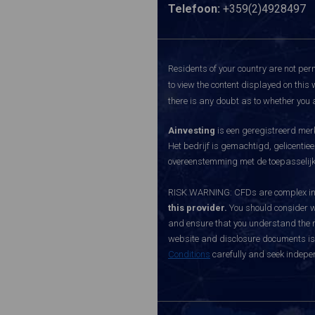
Telefoon:
+359(2)4928497
Residents of your country are not perm
to view the content displayed on this 
there is any doubt as to whether you a
Ainvesting
is een geregistreerd merk
Het bedrijf is gemachtigd, gelicenti
overeenstemming met de toepasselijke
RISK WARNING: CFDs are complex inst
this provider.
You should consider w
and ensure that you understand the ri
website and disclosure documents is o
Conditions
carefully and seek indepen