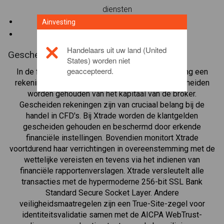
diensten
Gescheiden klantrekeningen
Ainvesting
Beleggerscompensatiefonds
Handelaars uit uw land (United
Gescheiden rekeningen
States) worden niet
geaccepteerd.
In de financiële handel is een gescheiden rekening een
rekening waarop de activa van de handelaar gescheiden
worden gehouden van het kapitaal van de broker.
Gescheiden rekeningen zijn van cruciaal belang bij de
handel in CFD's. Bij Xtrade worden de klantgelden
gescheiden gehouden en beschermd door erkende
financiële instellingen. Bovendien monitort Xtrade
voortdurend haar verrichtingen in overeenstemming met de
wettelijke vereisten en tevens via het indienen van
financiële rapportenverslagen. Xtrade versleutelt alle
transacties met de hypermoderne 256-bit SSL Bank
Standard Secure Socket Layer. Andere
veiligheidsmaatregelen zijn een True-Site-zegel voor
identiteitsvalidatie samen met de AICPA WebTrust-