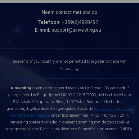
Neem contact met ons op
Telefoon:
+359(2)4928497
E-mail:
support@ainvesting.eu
Residents of your country are not permitted to register to trade with
Ainvesting.
Ainvesting
is een geregistreerd merk van Up Trend LTD, een bedrijf
geregistreerd in Bulgarije met UIC/PIC 121527003, met hoofdzetel aan
51A Nikola Y. Vaptsarov Blvd., 1407 Sofia, Bulgarije. Het bedrijf is
gemachtigd, gelicentieerd en gereguleerd door de
Bulgaarse Commissie
voor Financieel Toezicht
onder licentienummer РГ-03-110/13.07.2017.
Ainvesting opereert volledig in overeenstemming met de toepasselijke
regelgeving van de Richtlijn markten voor financiële instrumenten (MiFID).