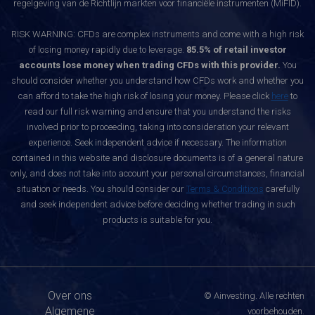
regelgeving van de Richtlijn markten voor financiële instrumenten (MiFID).
RISK WARNING: CFDs are complex instruments and come with a high risk
of losing money rapidly due to leverage.
85.5% of retail investor
accounts lose money when trading CFDs with this provider.
You
should consider whether you understand how CFDs work and whether you
can afford to take the high risk of losing your money. Please click
here
to
read our full risk warning and ensure that you understand the risks
involved prior to proceeding, taking into consideration your relevant
experience. Seek independent advice if necessary. The information
contained in this website and disclosure documents is of a general nature
only, and does not take into account your personal circumstances, financial
situation or needs. You should consider our
Terms & Conditions
carefully
and seek independent advice before deciding whether trading in such
products is suitable for you.
Over ons
© Ainvesting. Alle rechten
Algemene
voorbehouden.