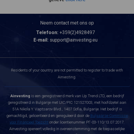
Neem contact met ons op
Telefoon:
+359(2)4928497
E-mail:
support@ainvesting.eu
Residents of your country are not permitted to register to trade with
Ainvesting.
Ainvesting
is een geregistreerd merk van Up Trend LTD, een bedrijf
geregistreerd in Bulgarije met UIC/PIC 121527003, met hoofdzetel aan
51A Nikola Y. Vaptsarov Blvd., 1407 Sofia, Bulgarije. Het bedrijf is
gemachtigd, gelicentieerd en gereguleerd door de
Bulgaarse Commissie
voor Financieel Toezicht
onder licentienummer РГ-03-110/13.07.2017.
Ainvesting opereert volledig in overeenstemming met de toepasselijke