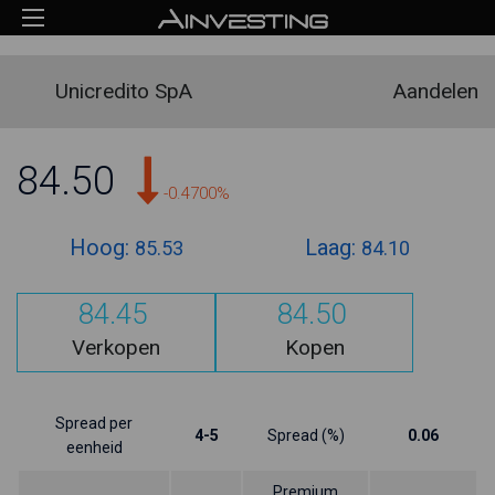
Unicredito SpA
Aandelen
84.50
-0.4700%
Hoog:
Laag:
85.53
84.10
84.45
84.50
Verkopen
Kopen
Spread per
4-5
Spread (%)
0.06
eenheid
Premium