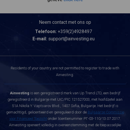
Neem contact met ons op
Telefoon:
+359(2)4928497
E-mail:
support@ainvesting.eu
Residents of your country are not permitted to register to trade with
Ainvesting.
Ainvesting
is een geregistreerd merk van Up Trend LTD, een bedrijf
geregistreerd in Bulgarije met UIC/PIC 121527003, met hoofdzetel aan
51A Nikola Y. Vaptsarov Blvd., 1407 Sofia, Bulgarije. Het bedrijf is
gemachtigd, gelicentieerd en gereguleerd door de
Bulgaarse Commissie
voor Financieel Toezicht
onder licentienummer РГ-03-110/13.07.2017.
Ainvesting opereert volledig in overeenstemming met de toepasselijke