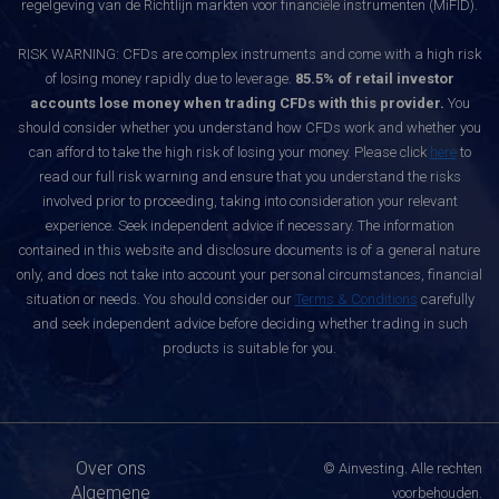
regelgeving van de Richtlijn markten voor financiële instrumenten (MiFID).
RISK WARNING: CFDs are complex instruments and come with a high risk
of losing money rapidly due to leverage.
85.5% of retail investor
accounts lose money when trading CFDs with this provider.
You
should consider whether you understand how CFDs work and whether you
can afford to take the high risk of losing your money. Please click
here
to
read our full risk warning and ensure that you understand the risks
involved prior to proceeding, taking into consideration your relevant
experience. Seek independent advice if necessary. The information
contained in this website and disclosure documents is of a general nature
only, and does not take into account your personal circumstances, financial
situation or needs. You should consider our
Terms & Conditions
carefully
and seek independent advice before deciding whether trading in such
products is suitable for you.
Over ons
© Ainvesting. Alle rechten
Algemene
voorbehouden.