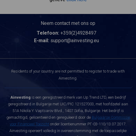
Neem contact met ons op
Telefoon:
+359(2)4928497
E-mail:
support@ainvesting.eu
Residents of your country are not permitted to register to trade with
Ainvesting.
Ainvesting
is een geregistreerd merk van Up Trend LTD, een bedrijf
geregistreerd in Bulgarije met UIC/PIC 121527003, met hoofdzetel aan
51A Nikola Y. Vaptsarov Blvd., 1407 Sofia, Bulgarije. Het bedrijf is
gemachtigd, gelicentieerd en gereguleerd door de
Bulgaarse Commissie
voor Financieel Toezicht
onder licentienummer РГ-03-110/13.07.2017.
Ainvesting opereert volledig in overeenstemming met de toepasselijke