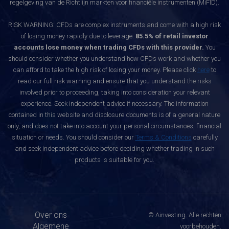
regelgeving van de Richtlijn markten voor financiële instrumenten (MiFID).
RISK WARNING: CFDs are complex instruments and come with a high risk
of losing money rapidly due to leverage.
85.5% of retail investor
accounts lose money when trading CFDs with this provider.
You
should consider whether you understand how CFDs work and whether you
can afford to take the high risk of losing your money. Please click
here
to
read our full risk warning and ensure that you understand the risks
involved prior to proceeding, taking into consideration your relevant
experience. Seek independent advice if necessary. The information
contained in this website and disclosure documents is of a general nature
only, and does not take into account your personal circumstances, financial
situation or needs. You should consider our
Terms & Conditions
carefully
and seek independent advice before deciding whether trading in such
products is suitable for you.
Over ons
© Ainvesting. Alle rechten
Algemene
voorbehouden.