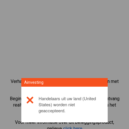
Verhandel meer dan 1000 internationale aandelen met
Ainvesting
het CFD-handelsplatform van Ainvesting.
Handelaars uit uw land (United
Begin met het handelen in CFD's in
Total S.A.
. Ontvang
States) worden niet
realtime koersen en ontvang dividenden alsof u het
geaccepteerd.
aandeel zelf bezit.
Voor meer informatie over dit beleggingsproduct,
gelieve
click here