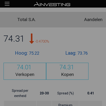
Total S.A.
Aandelen
74.31
-0.4700%
Hoog:
Laag:
75.22
73.76
74.01
74.31
Verkopen
Kopen
Spread per
20-30
Spread (%)
0.41
eenheid
Premium