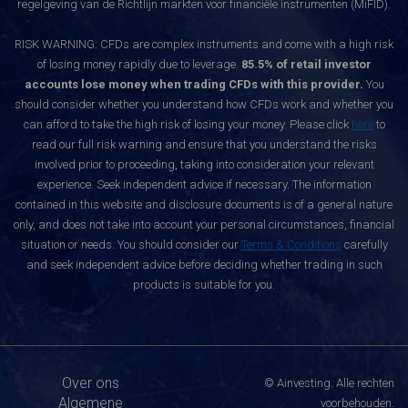
regelgeving van de Richtlijn markten voor financiële instrumenten (MiFID).
RISK WARNING: CFDs are complex instruments and come with a high risk
of losing money rapidly due to leverage.
85.5% of retail investor
accounts lose money when trading CFDs with this provider.
You
should consider whether you understand how CFDs work and whether you
can afford to take the high risk of losing your money. Please click
here
to
read our full risk warning and ensure that you understand the risks
involved prior to proceeding, taking into consideration your relevant
experience. Seek independent advice if necessary. The information
contained in this website and disclosure documents is of a general nature
only, and does not take into account your personal circumstances, financial
situation or needs. You should consider our
Terms & Conditions
carefully
and seek independent advice before deciding whether trading in such
products is suitable for you.
Over ons
© Ainvesting. Alle rechten
Algemene
voorbehouden.