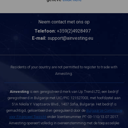
Neem contact met ons op
Telefoon:
+359(2)4928497
E-mail:
support@ainvesting.eu
Residents of your country are not permitted to register to trade with
Ainvesting.
Ainvesting
is een geregistreerd merk van Up Trend LTD, een bedrijf
geregistreerd in Bulgarije met UIC/PIC 121527003, met hoofdzetel aan
51A Nikola Y. Vaptsarov Blvd., 1407 Sofia, Bulgarije. Het bedrijf is
gemachtigd, gelicentieerd en gereguleerd door de
Bulgaarse Commissie
voor Financieel Toezicht
onder licentienummer РГ-03-110/13.07.2017.
Ainvesting opereert volledig in overeenstemming met de toepasselijke