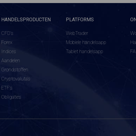
HANDELSPRODUCTEN
PLATFORMS
O
CFD's
WebTrader
Wo
Forex
Mobiele handelsapp
Ha
Indices
Tablet handelsapp
F
Aandelen
Grondstoffen
Cryptovaluta's
ETF's
Obligaties