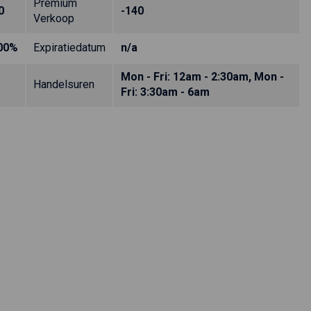
Premium
0
-140
Verkoop
00%
Expiratiedatum
n/a
Mon - Fri: 12am - 2:30am, Mon -
Handelsuren
Fri: 3:30am - 6am