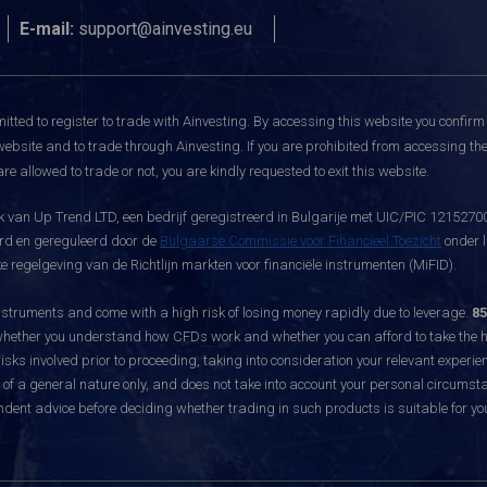
E-mail:
support@ainvesting.eu
itted to register to trade with Ainvesting.
By accessing this website you confirm 
website and to trade through Ainvesting. If you are prohibited from accessing the 
re allowed to trade or not, you are kindly requested to exit this website.
 van Up Trend LTD, een bedrijf geregistreerd in Bulgarije met UIC/PIC 121527003
eerd en gereguleerd door de
Bulgaarse Commissie voor Financieel Toezicht
onder l
 regelgeving van de Richtlijn markten voor financiële instrumenten (MiFID).
ruments and come with a high risk of losing money rapidly due to leverage.
85
hether you understand how CFDs work and whether you can afford to take the hig
sks involved prior to proceeding, taking into consideration your relevant experie
f a general nature only, and does not take into account your personal circumsta
dent advice before deciding whether trading in such products is suitable for yo