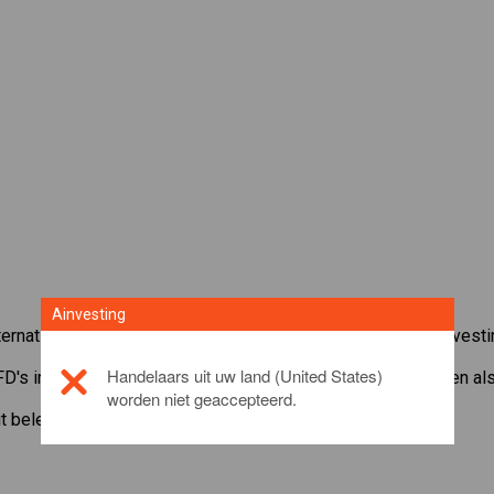
Ainvesting
ernationale aandelen met het CFD-handelsplatform van Ainvesti
Handelaars uit uw land (United States)
FD's in
TDK
. Ontvang realtime koersen en ontvang dividenden als
worden niet geaccepteerd.
it beleggingsproduct, gelieve
click here