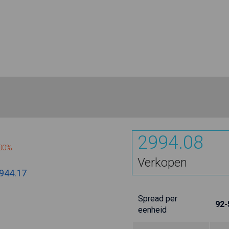
2994.08
000%
Verkopen
944.17
Spread per
92-
eenheid