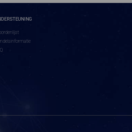
NDERSTEUNING
ordenlijst
ndelsinformatie
AQ