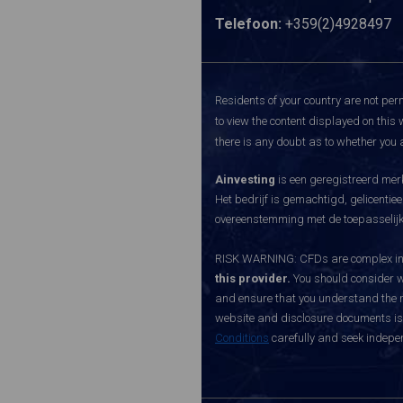
Telefoon:
+359(2)4928497
Residents of your country are not perm
to view the content displayed on this 
there is any doubt as to whether you a
Ainvesting
is een geregistreerd merk
Het bedrijf is gemachtigd, gelicenti
overeenstemming met de toepasselijke
RISK WARNING: CFDs are complex inst
this provider.
You should consider w
and ensure that you understand the ri
website and disclosure documents is o
Conditions
carefully and seek indepen