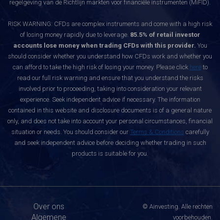
regelgeving van de Richtlijn markten voor financiële instrumenten (MiFID).
RISK WARNING: CFDs are complex instruments and come with a high risk
of losing money rapidly due to leverage.
85.5% of retail investor
accounts lose money when trading CFDs with this provider.
You
should consider whether you understand how CFDs work and whether you
can afford to take the high risk of losing your money. Please click
here
to
read our full risk warning and ensure that you understand the risks
involved prior to proceeding, taking into consideration your relevant
experience. Seek independent advice if necessary. The information
contained in this website and disclosure documents is of a general nature
only, and does not take into account your personal circumstances, financial
situation or needs. You should consider our
Terms & Conditions
carefully
and seek independent advice before deciding whether trading in such
products is suitable for you.
Over ons
© Ainvesting. Alle rechten
Algemene
voorbehouden.