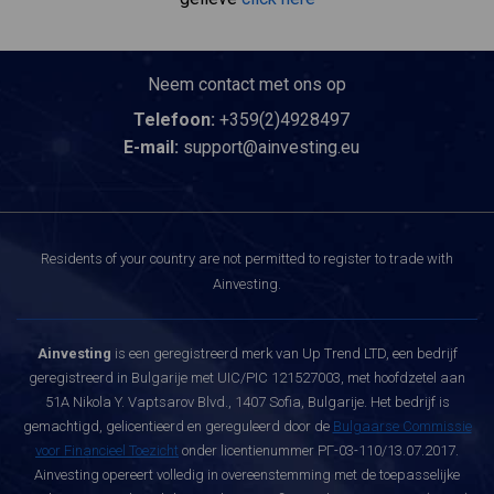
Neem contact met ons op
Telefoon:
+359(2)4928497
E-mail:
support@ainvesting.eu
Residents of your country are not permitted to register to trade with
Ainvesting.
Ainvesting
is een geregistreerd merk van Up Trend LTD, een bedrijf
geregistreerd in Bulgarije met UIC/PIC 121527003, met hoofdzetel aan
51A Nikola Y. Vaptsarov Blvd., 1407 Sofia, Bulgarije. Het bedrijf is
gemachtigd, gelicentieerd en gereguleerd door de
Bulgaarse Commissie
voor Financieel Toezicht
onder licentienummer РГ-03-110/13.07.2017.
Ainvesting opereert volledig in overeenstemming met de toepasselijke