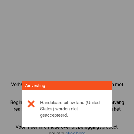
Verhandel meer dan 1000 internationale aandelen met
Ainvesting
het CFD-handelsplatform van Ainvesting.
Handelaars uit uw land (United
Begin met het handelen in CFD's in
Block Inc.
. Ontvang
States) worden niet
realtime koersen en ontvang dividenden alsof u het
geaccepteerd.
aandeel zelf bezit.
Voor meer informatie over dit beleggingsproduct,
gelieve
click here