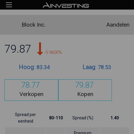
Block Inc.
Aandelen
79.87
-5.9600%
Hoog:
Laag:
83.34
78.53
78.77
79.87
Verkopen
Kopen
Spread per
80-110
Spread (%)
1.40
eenheid
Premium