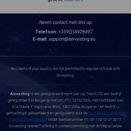
Neem contact met ons op
Telefoon:
+359(2)4928497
E-mail:
support@ainvesting.eu
Residents of your country are not permitted to register to trade with
Ainvesting.
Ainvesting
is een geregistreerd merk van Up Trend LTD, een bedrijf
geregistreerd in Bulgarije met UIC/PIC 121527003, met hoofdzetel aan
51A Nikola Y. Vaptsarov Blvd., 1407 Sofia, Bulgarije. Het bedrijf is
gemachtigd, gelicentieerd en gereguleerd door de
Bulgaarse Commissie
voor Financieel Toezicht
onder licentienummer РГ-03-110/13.07.2017.
Ainvesting opereert volledig in overeenstemming met de toepasselijke