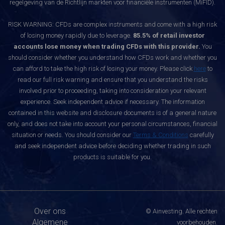
regelgeving van de Richtlijn markten voor financiële instrumenten (MiFID).
RISK WARNING: CFDs are complex instruments and come with a high risk
of losing money rapidly due to leverage.
85.5% of retail investor
accounts lose money when trading CFDs with this provider.
You
should consider whether you understand how CFDs work and whether you
can afford to take the high risk of losing your money. Please click
here
to
read our full risk warning and ensure that you understand the risks
involved prior to proceeding, taking into consideration your relevant
experience. Seek independent advice if necessary. The information
contained in this website and disclosure documents is of a general nature
only, and does not take into account your personal circumstances, financial
situation or needs. You should consider our
Terms & Conditions
carefully
and seek independent advice before deciding whether trading in such
products is suitable for you.
Over ons
© Ainvesting. Alle rechten
Algemene
voorbehouden.