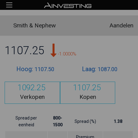
Smith & Nephew
Aandelen
1107.25
-1.0000%
Hoog:
Laag:
1107.50
1087.00
1092.25
1107.25
Verkopen
Kopen
Spread per
800-
Spread (%)
1.38
eenheid
1500
Premium