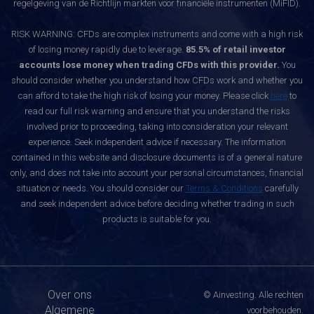
regelgeving van de Richtlijn markten voor financiële instrumenten (MiFID).
RISK WARNING: CFDs are complex instruments and come with a high risk
of losing money rapidly due to leverage.
85.5% of retail investor
accounts lose money when trading CFDs with this provider.
You
should consider whether you understand how CFDs work and whether you
can afford to take the high risk of losing your money. Please click
here
to
read our full risk warning and ensure that you understand the risks
involved prior to proceeding, taking into consideration your relevant
experience. Seek independent advice if necessary. The information
contained in this website and disclosure documents is of a general nature
only, and does not take into account your personal circumstances, financial
situation or needs. You should consider our
Terms & Conditions
carefully
and seek independent advice before deciding whether trading in such
products is suitable for you.
Over ons
© Ainvesting. Alle rechten
Algemene
voorbehouden.