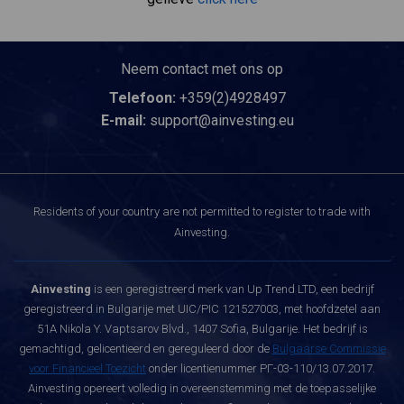
Neem contact met ons op
Telefoon:
+359(2)4928497
E-mail:
support@ainvesting.eu
Residents of your country are not permitted to register to trade with
Ainvesting.
Ainvesting
is een geregistreerd merk van Up Trend LTD, een bedrijf
geregistreerd in Bulgarije met UIC/PIC 121527003, met hoofdzetel aan
51A Nikola Y. Vaptsarov Blvd., 1407 Sofia, Bulgarije. Het bedrijf is
gemachtigd, gelicentieerd en gereguleerd door de
Bulgaarse Commissie
voor Financieel Toezicht
onder licentienummer РГ-03-110/13.07.2017.
Ainvesting opereert volledig in overeenstemming met de toepasselijke