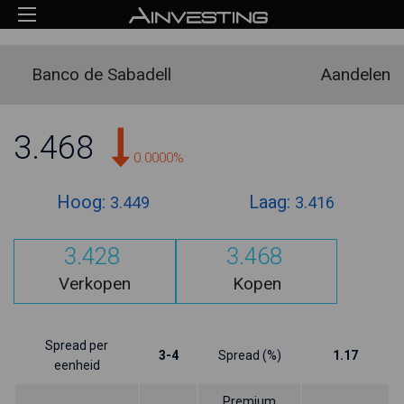
Banco de Sabadell
Aandelen
3.468
0.0000%
Hoog:
Laag:
3.449
3.416
3.428
3.468
Verkopen
Kopen
Spread per
3-4
Spread (%)
1.17
eenheid
Premium