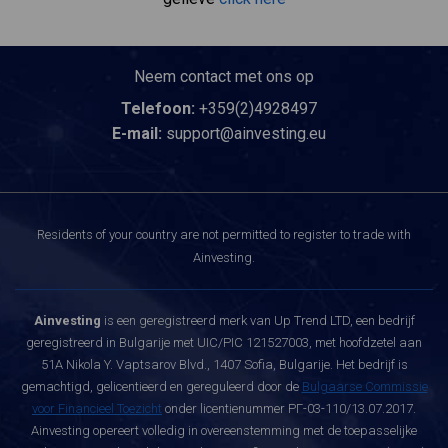
Neem contact met ons op
Telefoon:
+359(2)4928497
E-mail:
support@ainvesting.eu
Residents of your country are not permitted to register to trade with
Ainvesting.
Ainvesting
is een geregistreerd merk van Up Trend LTD, een bedrijf
geregistreerd in Bulgarije met UIC/PIC 121527003, met hoofdzetel aan
51A Nikola Y. Vaptsarov Blvd., 1407 Sofia, Bulgarije. Het bedrijf is
gemachtigd, gelicentieerd en gereguleerd door de
Bulgaarse Commissie
voor Financieel Toezicht
onder licentienummer РГ-03-110/13.07.2017.
Ainvesting opereert volledig in overeenstemming met de toepasselijke