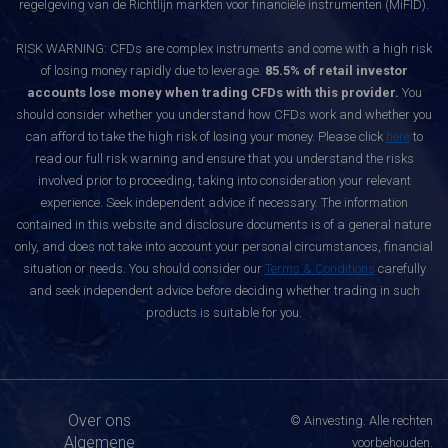
regelgeving van de Richtlijn markten voor financiële instrumenten (MiFID).
RISK WARNING: CFDs are complex instruments and come with a high risk
of losing money rapidly due to leverage.
85.5% of retail investor
accounts lose money when trading CFDs with this provider.
You
should consider whether you understand how CFDs work and whether you
can afford to take the high risk of losing your money. Please click
here
to
read our full risk warning and ensure that you understand the risks
involved prior to proceeding, taking into consideration your relevant
experience. Seek independent advice if necessary. The information
contained in this website and disclosure documents is of a general nature
only, and does not take into account your personal circumstances, financial
situation or needs. You should consider our
Terms & Conditions
carefully
and seek independent advice before deciding whether trading in such
products is suitable for you.
Over ons
© Ainvesting. Alle rechten
Algemene
voorbehouden.