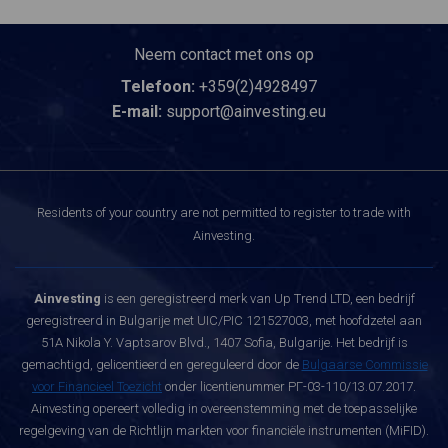
Neem contact met ons op
Telefoon:
+359(2)4928497
E-mail:
support@ainvesting.eu
Residents of your country are not permitted to register to trade with
Ainvesting.
Ainvesting
is een geregistreerd merk van Up Trend LTD, een bedrijf
geregistreerd in Bulgarije met UIC/PIC 121527003, met hoofdzetel aan
51A Nikola Y. Vaptsarov Blvd., 1407 Sofia, Bulgarije. Het bedrijf is
gemachtigd, gelicentieerd en gereguleerd door de
Bulgaarse Commissie
voor Financieel Toezicht
onder licentienummer РГ-03-110/13.07.2017.
Ainvesting opereert volledig in overeenstemming met de toepasselijke
regelgeving van de Richtlijn markten voor financiële instrumenten (MiFID).