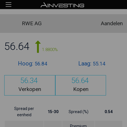
RWE AG
Aandelen
56.64
1.8800%
Hoog:
Laag:
56.84
55.14
56.34
56.64
Verkopen
Kopen
Spread per
15-30
Spread (%)
0.54
eenheid
Premium