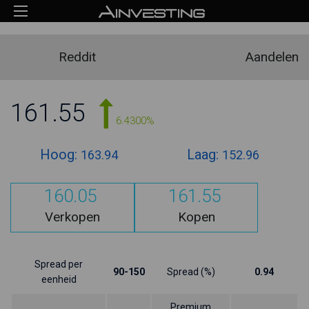
Reddit
Aandelen
161.55
6.4300%
Hoog:
Laag:
163.94
152.96
160.05
161.55
Verkopen
Kopen
Spread per
90-150
Spread (%)
0.94
eenheid
Premium