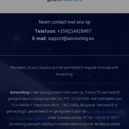
Neem contact met ons op
Telefoon:
+359(2)4928497
E-mail:
support@ainvesting.eu
Residents of your country are not permitted to register to trade with
Ainvesting.
Ainvesting
is een geregistreerd merk van Up Trend LTD, een bedrijf
geregistreerd in Bulgarije met UIC/PIC 121527003, met hoofdzetel aan
51A Nikola Y. Vaptsarov Blvd., 1407 Sofia, Bulgarije. Het bedrijf is
gemachtigd, gelicentieerd en gereguleerd door de
Bulgaarse Commissie
voor Financieel Toezicht
onder licentienummer РГ-03-110/13.07.2017.
Ainvesting opereert volledig in overeenstemming met de toepasselijke