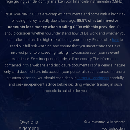
regelgeving van de Richtlijn markten voor financiële instrumenten (MiFID).
RISK WARNING: CFDs are complex instruments and come with a high risk
of losing money rapidly due to leverage.
85.5% of retail investor
accounts lose money when trading CFDs with this provider.
You
should consider whether you understand how CFDs work and whether you
can afford to take the high risk of losing your money. Please click
here
to
read our full risk warning and ensure that you understand the risks
involved prior to proceeding, taking into consideration your relevant
experience. Seek independent advice if necessary. The information
contained in this website and disclosure documents is of a general nature
only, and does not take into account your personal circumstances, financial
situation or needs. You should consider our
Terms & Conditions
carefully
and seek independent advice before deciding whether trading in such
products is suitable for you.
Over ons
© Ainvesting. Alle rechten
Algemene
voorbehouden.