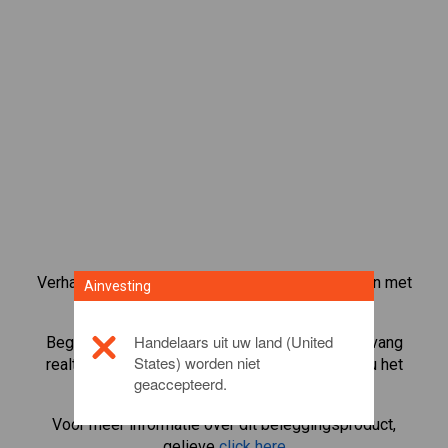
Verhandel meer dan 1000 internationale aandelen met
Ainvesting
het CFD-handelsplatform van Ainvesting.
Handelaars uit uw land (United
Begin met het handelen in CFD's in
Reddit
. Ontvang
States) worden niet
realtime koersen en ontvang dividenden alsof u het
geaccepteerd.
aandeel zelf bezit.
Voor meer informatie over dit beleggingsproduct,
gelieve
click here