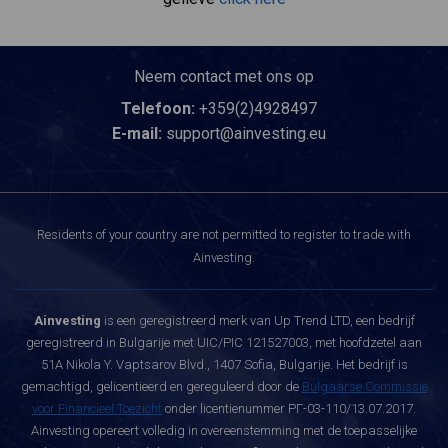
Neem contact met ons op
Telefoon:
+359(2)4928497
E-mail:
support@ainvesting.eu
Residents of your country are not permitted to register to trade with
Ainvesting.
Ainvesting
is een geregistreerd merk van Up Trend LTD, een bedrijf
geregistreerd in Bulgarije met UIC/PIC 121527003, met hoofdzetel aan
51A Nikola Y. Vaptsarov Blvd., 1407 Sofia, Bulgarije. Het bedrijf is
gemachtigd, gelicentieerd en gereguleerd door de
Bulgaarse Commissie
voor Financieel Toezicht
onder licentienummer РГ-03-110/13.07.2017.
Ainvesting opereert volledig in overeenstemming met de toepasselijke