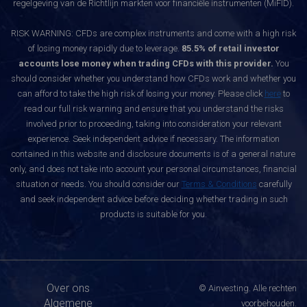
regelgeving van de Richtlijn markten voor financiële instrumenten (MiFID).
RISK WARNING: CFDs are complex instruments and come with a high risk
of losing money rapidly due to leverage.
85.5% of retail investor
accounts lose money when trading CFDs with this provider.
You
should consider whether you understand how CFDs work and whether you
can afford to take the high risk of losing your money. Please click
here
to
read our full risk warning and ensure that you understand the risks
involved prior to proceeding, taking into consideration your relevant
experience. Seek independent advice if necessary. The information
contained in this website and disclosure documents is of a general nature
only, and does not take into account your personal circumstances, financial
situation or needs. You should consider our
Terms & Conditions
carefully
and seek independent advice before deciding whether trading in such
products is suitable for you.
Over ons
© Ainvesting. Alle rechten
Algemene
voorbehouden.