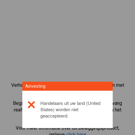
Verhandel meer dan 1000 internationale aandelen met
Ainvesting
het CFD-handelsplatform van Ainvesting.
Handelaars uit uw land (United
Begin met het handelen in CFD's in
Ferrari
. Ontvang
States) worden niet
realtime koersen en ontvang dividenden alsof u het
geaccepteerd.
aandeel zelf bezit.
Voor meer informatie over dit beleggingsproduct,
gelieve
click here