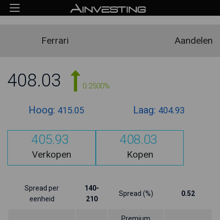
Ferrari
Aandelen
408.03
0.2500%
Hoog:
Laag:
415.05
404.93
405.93
408.03
Verkopen
Kopen
Spread per
140-
Spread (%)
0.52
eenheid
210
Premium