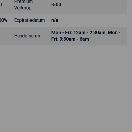
Premium
0
-500
Verkoop
00%
Expiratiedatum
n/a
Mon - Fri: 12am - 2:30am, Mon -
Handelsuren
Fri: 3:30am - 6am