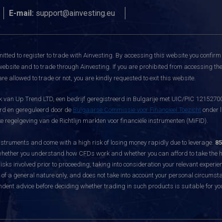
E-mail:
support@ainvesting.eu
itted to register to trade with Ainvesting.
By accessing this website you confirm 
website and to trade through Ainvesting. If you are prohibited from accessing the 
re allowed to trade or not, you are kindly requested to exit this website.
 van Up Trend LTD, een bedrijf geregistreerd in Bulgarije met UIC/PIC 121527003
eerd en gereguleerd door de
Bulgaarse Commissie voor Financieel Toezicht
onder l
 regelgeving van de Richtlijn markten voor financiële instrumenten (MiFID).
ruments and come with a high risk of losing money rapidly due to leverage.
85
hether you understand how CFDs work and whether you can afford to take the hig
sks involved prior to proceeding, taking into consideration your relevant experie
f a general nature only, and does not take into account your personal circumsta
dent advice before deciding whether trading in such products is suitable for yo