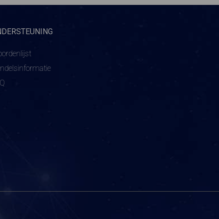
NDERSTEUNING
ordenlijst
ndelsinformatie
AQ