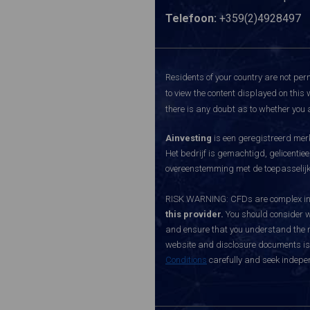
Telefoon:
+359(2)4928497
Residents of your country are not perm
to view the content displayed on this 
there is any doubt as to whether you a
Ainvesting
is een geregistreerd merk
Het bedrijf is gemachtigd, gelicenti
overeenstemming met de toepasselijke
RISK WARNING: CFDs are complex inst
this provider.
You should consider w
and ensure that you understand the ri
website and disclosure documents is o
Conditions
carefully and seek indepen