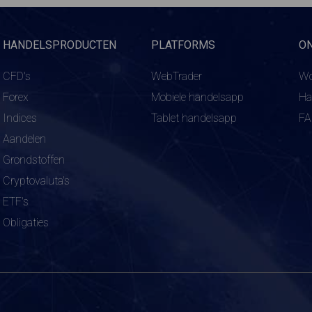
HANDELSPRODUCTEN
PLATFORMS
O
CFD's
WebTrader
Wo
Forex
Mobiele handelsapp
Ha
Indices
Tablet handelsapp
F
Aandelen
Grondstoffen
Cryptovaluta's
ETF's
Obligaties