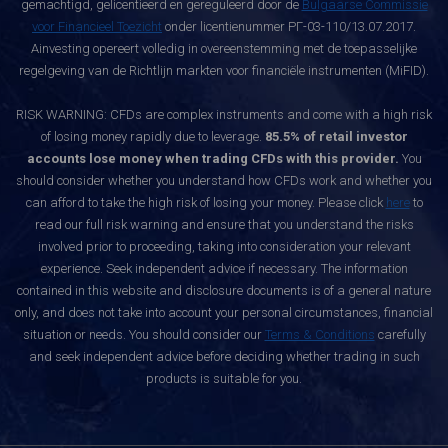
gemachtigd, gelicentieerd en gereguleerd door de
Bulgaarse Commissie
voor Financieel Toezicht
onder licentienummer РГ-03-110/13.07.2017.
Ainvesting opereert volledig in overeenstemming met de toepasselijke
regelgeving van de Richtlijn markten voor financiële instrumenten (MiFID).
RISK WARNING: CFDs are complex instruments and come with a high risk
of losing money rapidly due to leverage.
85.5% of retail investor
accounts lose money when trading CFDs with this provider.
You
should consider whether you understand how CFDs work and whether you
can afford to take the high risk of losing your money. Please click
here
to
read our full risk warning and ensure that you understand the risks
involved prior to proceeding, taking into consideration your relevant
experience. Seek independent advice if necessary. The information
contained in this website and disclosure documents is of a general nature
only, and does not take into account your personal circumstances, financial
situation or needs. You should consider our
Terms & Conditions
carefully
and seek independent advice before deciding whether trading in such
products is suitable for you.