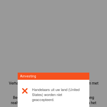
Ainvesting
Verhandel meer dan 1000 internationale aandelen met
het CFD-handelsplatform van Ainvesting.
Handelaars uit uw land (United
States) worden niet
Begin met het handelen in CFD's in
NEC
. Ontvang
geaccepteerd.
realtime koersen en ontvang dividenden alsof u het