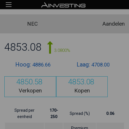
NEC
Aandelen
4853.08
3.0800%
Hoog:
Laag:
4886.66
4708.00
4850.58
4853.08
Verkopen
Kopen
Spread per
170-
Spread (%)
0.06
eenheid
250
Premium